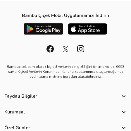
Bambu Çiçek Mobil Uygulamamızı İndirin
Bambucicek.com olarak kişisel verilerinizin gizliliğini önemsiyoruz. 6698
sayılı Kişisel Verilerin Korunması Kanunu kapsamında oluşturduğumuz
aydınlatma metnine
buradan
ulaşabilirsiniz.
Faydalı Bilgiler
Sıkça Sorulan Sorular
Kurumsal
Bize Ulaşın
Hakkımızda
Site Haritası
Özel Günler