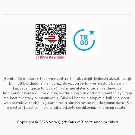
Kişisel Verilerin Korunması ve Gizlilik Politikası
Teslimat İpuçları
Yılbaşı Çiçekleri
Çerez Politikası
Görsel Kontrol Süreci
Sevgililer Günü Çiçekleri
Üyelik Sözleşmesi
Ürün Sıralama Kriterleri
Anneler Günü Çiçekleri
Mesafeli Satış Sözleşmesi
Çiçek Bakımı
Kadınlar Günü Çiçekleri
Kurumsal Müşterilerimiz
Babalar Günü Çiçekleri
Öğretmenler Günü Çiçekleri
Bambu Çiçek olarak, tasarım çiçeklerin bir lüks değil, herkesin ulaşabileceği
bir incelik olduğuna inanıyoruz. Bu vizyon ve Türkiye’nin dört bir yanını
kapsayan güçlü lojistik ağımızla mesafeleri ortadan kaldırıyoruz.
Konumunuz neresi olursa olsun; sevdiklerinize en özel aranjmanları aynı gün
teslimat avantajıyla ulaştırıyoruz. Güvenli ödeme altyapımız, kullanıcı dostu
web sitemiz ve mobil uygulamamızla sürecin her adımında yanınızdayız. Siz
o özel anı hayal edin, biz en şık çiçeklerle sevdiklerinizin kapısını çalalım.
Copyright © 2026 Nota Çiçek Satış ve Ticaret Anonim Şirketi