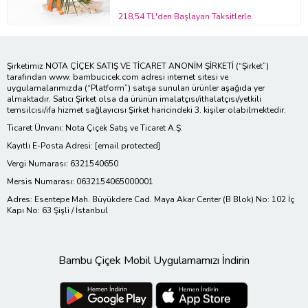
218,54 TL'den Başlayan Taksitlerle
Şirketimiz NOTA ÇİÇEK SATIŞ VE TİCARET ANONİM ŞİRKETİ (“Şirket”)
tarafından www. bambucicek.com adresi internet sitesi ve
uygulamalarımızda (“Platform”) satışa sunulan ürünler aşağıda yer
almaktadır. Satıcı Şirket olsa da ürünün imalatçısı/ithalatçısı/yetkili
temsilcisi/ifa hizmet sağlayıcısı Şirket haricindeki 3. kişiler olabilmektedir.
Ticaret Ünvanı: Nota Çiçek Satış ve Ticaret A.Ş.
Kayıtlı E-Posta Adresi:
[email protected]
Vergi Numarası: 6321540650
Mersis Numarası: 0632154065000001
Adres: Esentepe Mah. Büyükdere Cad. Maya Akar Center (B Blok) No: 102 İç
Kapı No: 63 Şişli / İstanbul
Bambu Çiçek Mobil Uygulamamızı İndirin