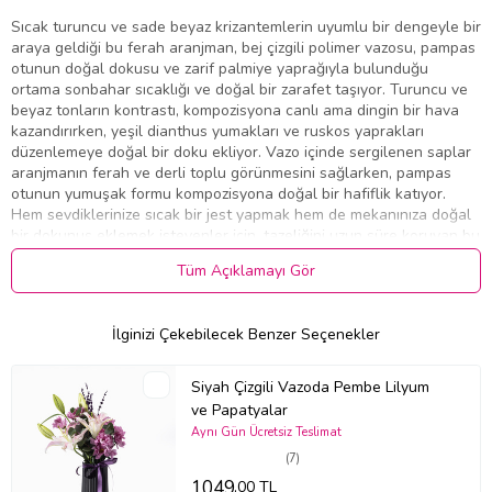
Sıcak turuncu ve sade beyaz krizantemlerin uyumlu bir dengeyle bir
araya geldiği bu ferah aranjman, bej çizgili polimer vazosu, pampas
otunun doğal dokusu ve zarif palmiye yaprağıyla bulunduğu
ortama sonbahar sıcaklığı ve doğal bir zarafet taşıyor. Turuncu ve
beyaz tonların kontrastı, kompozisyona canlı ama dingin bir hava
kazandırırken, yeşil dianthus yumakları ve ruskos yaprakları
düzenlemeye doğal bir doku ekliyor. Vazo içinde sergilenen saplar
aranjmanın ferah ve derli toplu görünmesini sağlarken, pampas
otunun yumuşak formu kompozisyona doğal bir hafiflik katıyor.
Hem sevdiklerinize sıcak bir jest yapmak hem de mekanınıza doğal
bir dokunuş eklemek isteyenler için, tazeliğini uzun süre koruyan bu
düzenleme keyifli bir seçenek sunuyor.
Tüm Açıklamayı Gör
Uygun Olduğu Özel Günler
Doğum Günü:
Sıcak turuncu ve beyaz tonlar, kutlamalara canlı ve
İlginizi Çekebilecek Benzer Seçenekler
dingin bir hava katar.
Teşekkür:
Minnettarlığınızı sıcak ve içten bir şekilde ifade eder.
Geçmiş Olsun:
Ferah kompozisyon, moral verici dileklerinizi
Siyah Çizgili Vazoda Pembe Lilyum
içtenlikle iletir.
ve Papatyalar
Yeni İş ve Terfi:
Canlı renkleriyle başarı kutlamalarında pozitif enerji
Aynı Gün Ücretsiz Teslimat
yansıtır.
(7)
Ev Ziyareti:
Doğal ve sıcak görünümüyle nazik bir hoş geldin jesti
1049
olur.
,00 TL