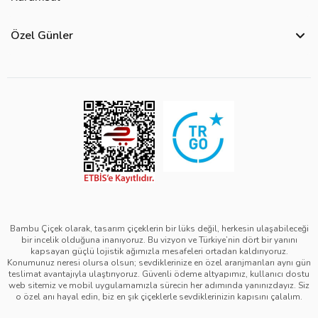
Bize Ulaşın
Hakkımızda
Site Haritası
Özel Günler
Kişisel Verilerin Korunması ve Gizlilik Politikası
Teslimat İpuçları
Yılbaşı Çiçekleri
Çerez Politikası
Görsel Kontrol Süreci
Sevgililer Günü Çiçekleri
Üyelik Sözleşmesi
Ürün Sıralama Kriterleri
Anneler Günü Çiçekleri
Mesafeli Satış Sözleşmesi
Çiçek Bakımı
Kadınlar Günü Çiçekleri
Kurumsal Müşterilerimiz
Babalar Günü Çiçekleri
Öğretmenler Günü Çiçekleri
Bambu Çiçek olarak, tasarım çiçeklerin bir lüks değil, herkesin ulaşabileceği
bir incelik olduğuna inanıyoruz. Bu vizyon ve Türkiye’nin dört bir yanını
kapsayan güçlü lojistik ağımızla mesafeleri ortadan kaldırıyoruz.
Konumunuz neresi olursa olsun; sevdiklerinize en özel aranjmanları aynı gün
teslimat avantajıyla ulaştırıyoruz. Güvenli ödeme altyapımız, kullanıcı dostu
web sitemiz ve mobil uygulamamızla sürecin her adımında yanınızdayız. Siz
o özel anı hayal edin, biz en şık çiçeklerle sevdiklerinizin kapısını çalalım.