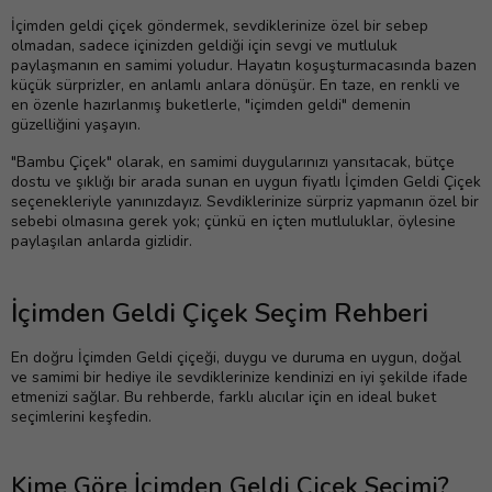
İçimden geldi çiçek göndermek, sevdiklerinize özel bir sebep
olmadan, sadece içinizden geldiği için sevgi ve mutluluk
paylaşmanın en samimi yoludur. Hayatın koşuşturmacasında bazen
küçük sürprizler, en anlamlı anlara dönüşür. En taze, en renkli ve
en özenle hazırlanmış buketlerle, "içimden geldi" demenin
güzelliğini yaşayın.
"Bambu Çiçek" olarak, en samimi duygularınızı yansıtacak, bütçe
dostu ve şıklığı bir arada sunan en uygun fiyatlı İçimden Geldi Çiçek
seçenekleriyle yanınızdayız. Sevdiklerinize sürpriz yapmanın özel bir
sebebi olmasına gerek yok; çünkü en içten mutluluklar, öylesine
paylaşılan anlarda gizlidir.
İçimden Geldi Çiçek Seçim Rehberi
En doğru İçimden Geldi çiçeği, duygu ve duruma en uygun, doğal
ve samimi bir hediye ile sevdiklerinize kendinizi en iyi şekilde ifade
etmenizi sağlar. Bu rehberde, farklı alıcılar için en ideal buket
seçimlerini keşfedin.
Kime Göre İçimden Geldi Çiçek Seçimi?