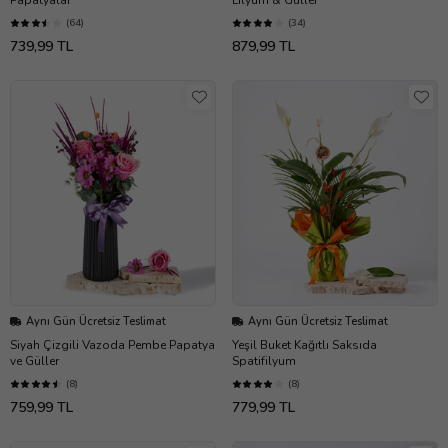
(64)
(34)
739,99 TL
879,99 TL
Aynı Gün Ücretsiz Teslimat
Aynı Gün Ücretsiz Teslimat
Siyah Çizgili Vazoda Pembe Papatya
Yeşil Buket Kağıtlı Saksıda
ve Güller
Spatifilyum
(8)
(8)
759,99 TL
779,99 TL