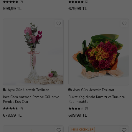
(7)
(2)
599,99 TL
679,99 TL
Aynı Gün Ücretsiz Teslimat
Aynı Gün Ücretsiz Teslimat
İnce Cam Vazoda Pembe Güller ve
Buket Kağıdında Kırmızı ve Turuncu
Pembe Kuş Otu
Kasımpatılar
(8)
(6)
679,99 TL
699,99 TL
MİNİ ÇİÇEKLER