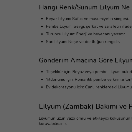
Hangi Renk/Sunum Lilyum Ne 
Beyaz Lilyum: Saflık ve masumiyetin simgesi.
Pembe Lilyum: Sevgi, şefkat ve zarafetin ifades
Turuncu Lilyum: Enerji ve heyecanı yansıtır.
Sarı Lilyum: Neşe ve dostluğun rengidir.
Gönderim Amacına Göre Lilyu
Teşekkür için: Beyaz veya pembe Lilyum buketl
Yıldönümü için: Romantik pembe ve kırmızı tonla
Ev dekorasyonu için: Canlı renklerdeki Lilyumla
Lilyum (Zambak) Bakımı ve P
Lilyumun uzun vazo ömrü ve etkileyici kokusunun ko
koruyabilirsiniz.