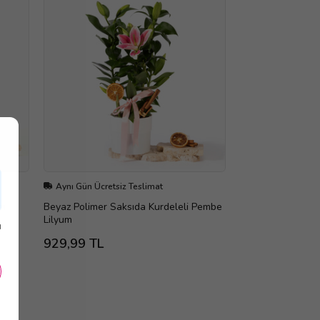
Aynı Gün Ücretsiz Teslimat
um
Beyaz Polimer Saksıda Kurdeleli Pembe
Lilyum
ı
929,99 TL