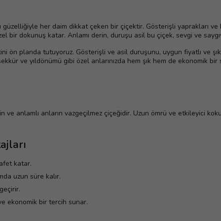
ı güzelliğiyle her daim dikkat çeken bir çiçektir. Gösterişli yaprakları v
l bir dokunuş katar. Anlamı derin, duruşu asil bu çiçek, sevgi ve saygıy
ini ön planda tutuyoruz. Gösterişli ve asil duruşunu, uygun fiyatlı ve şı
şekkür ve yıldönümü gibi özel anlarınızda hem şık hem de ekonomik bir 
in ve anlamlı anların vazgeçilmez çiçeğidir. Uzun ömrü ve etkileyici kokus
ajları
afet katar.
da uzun süre kalır.
eçirir.
ve ekonomik bir tercih sunar.