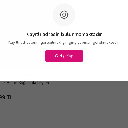
Kayıtlı adresin bulunmamaktadır
Kayıtlı adreslerini görebilmek için giriş yapman gerekmektedir.
Giriş Yap
 Gün Ücretsiz Teslimat
rem Buket Kağıdında Lilyum
99 TL