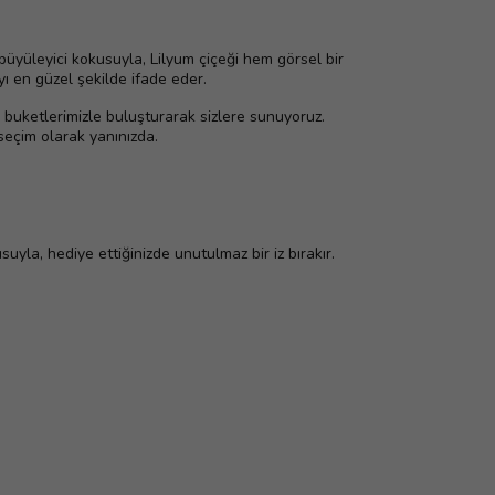
e büyüleyici kokusuyla, Lilyum çiçeği hem görsel bir
ı en güzel şekilde ifade eder.
k buketlerimizle buluşturarak sizlere sunuyoruz.
seçim olarak yanınızda.
uyla, hediye ettiğinizde unutulmaz bir iz bırakır.