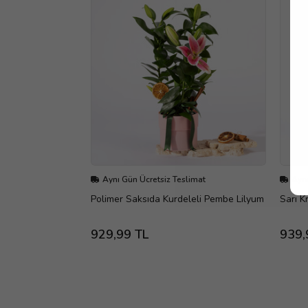
Aynı Gün Ücretsiz Teslimat
Aynı
Polimer Saksıda Kurdeleli Pembe Lilyum
Sarı K
929,99 TL
939,