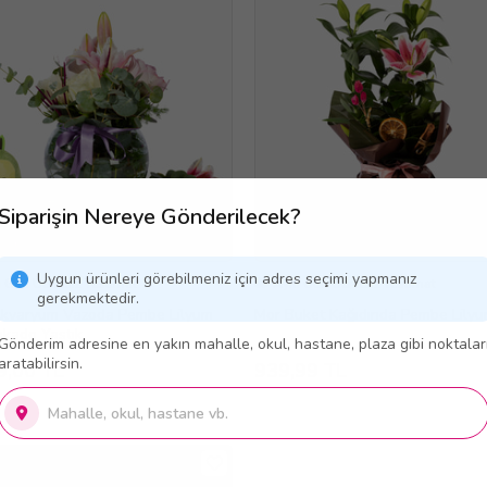
Siparişin Nereye Gönderilecek?
Uygun ürünleri görebilmeniz için adres seçimi yapmanız
 Gün Ücretsiz Teslimat
Aynı Gün Ücretsiz Teslimat
gerekmektedir.
kvaryum Vazoda Pembe Lilyum
Mor Buket Kağıdında Pembe Lily
okado Yastık
Gönderim adresine en yakın mahalle, okul, hastane, plaza gibi noktalar
aratabilirsin.
9,00 TL
939,99 TL