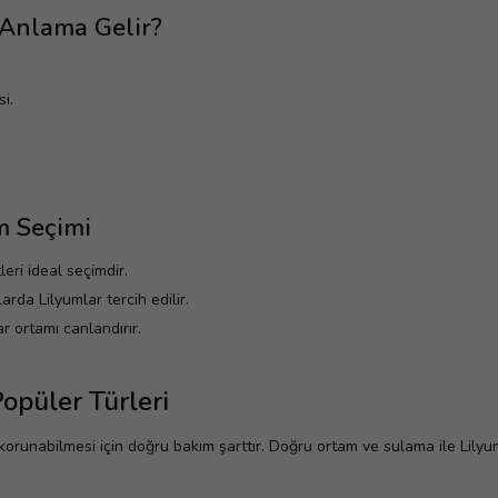
Anlama Gelir?
i.
m Seçimi
eri ideal seçimdir.
rda Lilyumlar tercih edilir.
r ortamı canlandırır.
opüler Türleri
runabilmesi için doğru bakım şarttır. Doğru ortam ve sulama ile Lilyumla