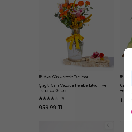
Aynı Gün Ücretsiz Teslimat
Aynı
Çizgili Cam Vazoda Pembe Lilyum ve
Cam A
Turuncu Güller
ve Av
(9)
1.19
959,99 TL