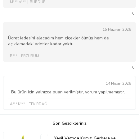
M*** b***
BURDUR
0
15 Haziran 2026
Ücret iadesini alacağım hem çiçekler ölmüş hem de
açıklamadaki adetler kadar yoktu.
B***
ERZURUM
0
14 Nisan 2026
Bu ürün için yalnızca puan verilmiştir, yorum yapılmamıştır.
A*** K***
TEKİRDAĞ
Son Gezdikleriniz
Yeşil Vazoda Kırmızı Gerbera ve