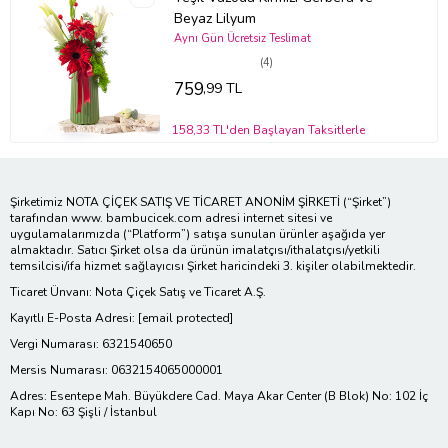
Beyaz Lilyum
Aynı Gün Ücretsiz Teslimat
(4)
759
,99 TL
158,33 TL'den Başlayan Taksitlerle
Şirketimiz NOTA ÇİÇEK SATIŞ VE TİCARET ANONİM ŞİRKETİ (“Şirket”)
tarafından www. bambucicek.com adresi internet sitesi ve
uygulamalarımızda (“Platform”) satışa sunulan ürünler aşağıda yer
almaktadır. Satıcı Şirket olsa da ürünün imalatçısı/ithalatçısı/yetkili
temsilcisi/ifa hizmet sağlayıcısı Şirket haricindeki 3. kişiler olabilmektedir.
Ticaret Ünvanı: Nota Çiçek Satış ve Ticaret A.Ş.
Kayıtlı E-Posta Adresi:
[email protected]
Vergi Numarası: 6321540650
Mersis Numarası: 0632154065000001
Adres: Esentepe Mah. Büyükdere Cad. Maya Akar Center (B Blok) No: 102 İç
Kapı No: 63 Şişli / İstanbul