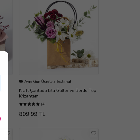
Aynı Gün Ücretsiz Teslimat
 Mor
Kraft Çantada Lila Güller ve Bordo Top
Krizantem
ı
(4)
809,99 TL