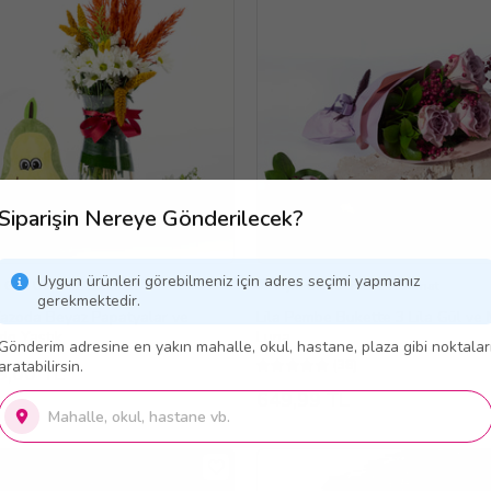
Siparişin Nereye Gönderilecek?
Uygun ürünleri görebilmeniz için adres seçimi yapmanız
 Gün Ücretsiz Teslimat
Aynı Gün Ücretsiz Teslimat
gerekmektedir.
azoda Beyaz Papatyalar ve
Lila Pembe Bukette 3 Lila Gül ve
do Yastık
Luna
Gönderim adresine en yakın mahalle, okul, hastane, plaza gibi noktalar
(38)
aratabilirsin.
9,00 TL
649,99 TL