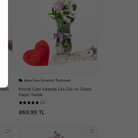
Aynı Gün Ücretsiz Teslimat
okado
Kristal Cam Vazoda Lila Gül ve Gülen
Kalpli Yastık
(1)
869,99 TL