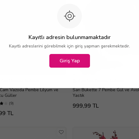
Kayıtlı adresin bulunmamaktadır
Kayıtlı adreslerini görebilmek için giriş yapman gerekmektedir.
Giriş Yap
 Gün Ücretsiz Teslimat
Aynı Gün Ücretsiz Teslimat
i Cam Vazoda Pembe Lilyum ve
Sarı Bukette 7 Pembe Gül ve Av
u Güller
Yastık
(9)
999,99 TL
99 TL