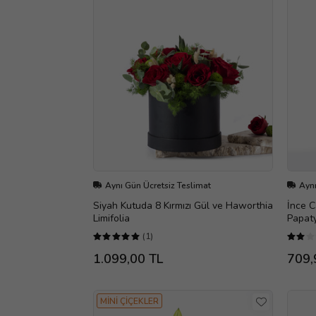
Aynı Gün Ücretsiz Teslimat
Aynı
Siyah Kutuda 8 Kırmızı Gül ve Haworthia
İnce C
Limifolia
Papat
(1)
1.099,00 TL
709,
MİNİ ÇİÇEKLER