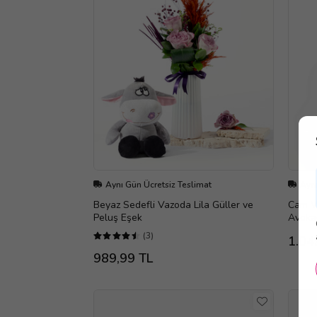
Aynı Gün Ücretsiz Teslimat
Aynı
Beyaz Sedefli Vazoda Lila Güller ve
Cam V
Peluş Eşek
Avoka
(3)
1.04
989,99 TL