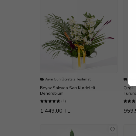
Aynı Gün Ücretsiz Teslimat
Aynı
Beyaz Saksıda Sarı Kurdeleli
Çizgil
Dendrobium
Turunc
(1)
1.449,00 TL
959,