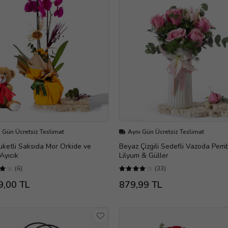
 Gün Ücretsiz Teslimat
Aynı Gün Ücretsiz Teslimat
uketli Saksıda Mor Orkide ve
Beyaz Çizgili Sedefli Vazoda Pem
Ayıcık
Lilyum & Güller
(6)
(33)
9,00 TL
879,99 TL