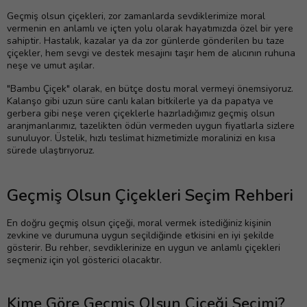
Geçmiş olsun çiçekleri, zor zamanlarda sevdiklerimize moral
vermenin en anlamlı ve içten yolu olarak hayatımızda özel bir yere
sahiptir. Hastalık, kazalar ya da zor günlerde gönderilen bu taze
çiçekler, hem sevgi ve destek mesajını taşır hem de alıcının ruhuna
neşe ve umut aşılar.
"Bambu Çiçek" olarak, en bütçe dostu moral vermeyi önemsiyoruz.
Kalanşo gibi uzun süre canlı kalan bitkilerle ya da papatya ve
gerbera gibi neşe veren çiçeklerle hazırladığımız geçmiş olsun
aranjmanlarımız, tazelikten ödün vermeden uygun fiyatlarla sizlere
sunuluyor. Üstelik, hızlı teslimat hizmetimizle moralinizi en kısa
sürede ulaştırıyoruz.
Geçmiş Olsun Çiçekleri Seçim Rehberi
En doğru geçmiş olsun çiçeği, moral vermek istediğiniz kişinin
zevkine ve durumuna uygun seçildiğinde etkisini en iyi şekilde
gösterir. Bu rehber, sevdiklerinize en uygun ve anlamlı çiçekleri
seçmeniz için yol gösterici olacaktır.
Kime Göre Geçmiş Olsun Çiçeği Seçimi?