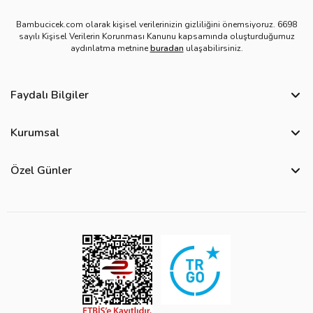
Bambucicek.com olarak kişisel verilerinizin gizliliğini önemsiyoruz. 6698
sayılı Kişisel Verilerin Korunması Kanunu kapsamında oluşturduğumuz
aydınlatma metnine
buradan
ulaşabilirsiniz.
Faydalı Bilgiler
Sıkça Sorulan Sorular
Kurumsal
Bize Ulaşın
Hakkımızda
Site Haritası
Özel Günler
Kişisel Verilerin Korunması ve Gizlilik Politikası
Teslimat İpuçları
Yılbaşı Çiçekleri
Çerez Politikası
Görsel Kontrol Süreci
Sevgililer Günü Çiçekleri
Üyelik Sözleşmesi
Ürün Sıralama Kriterleri
Anneler Günü Çiçekleri
Mesafeli Satış Sözleşmesi
Çiçek Bakımı
Kadınlar Günü Çiçekleri
Kurumsal Müşterilerimiz
Babalar Günü Çiçekleri