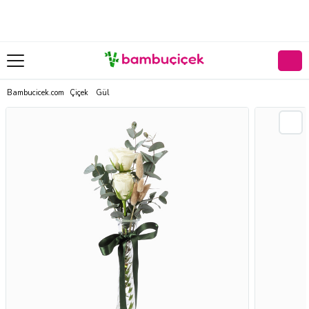
Bambucicek.com
Çiçek
Gül