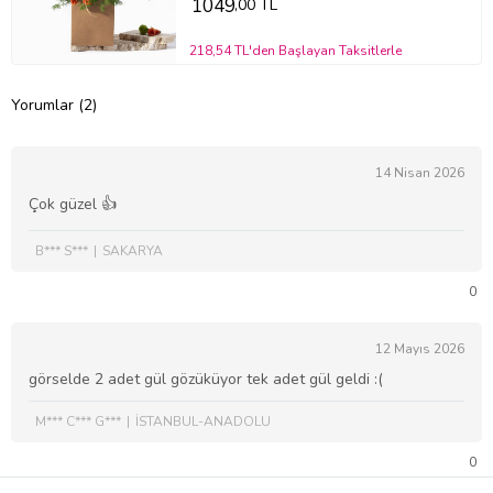
1049
,00 TL
218,54 TL'den Başlayan Taksitlerle
Yorumlar (2)
14 Nisan 2026
Çok güzel 👍
B*** S***
SAKARYA
0
12 Mayıs 2026
görselde 2 adet gül gözüküyor tek adet gül geldi :(
M*** C*** G***
İSTANBUL-ANADOLU
0