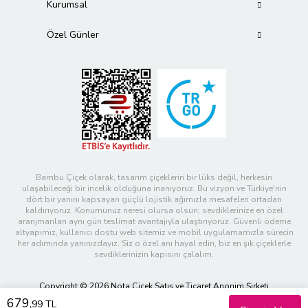
Kurumsal
Özel Günler
Bambu Çiçek olarak, tasarım çiçeklerin bir lüks değil, herkesin
ulaşabileceği bir incelik olduğuna inanıyoruz. Bu vizyon ve Türkiye'nin
dört bir yanını kapsayan güçlü lojistik ağımızla mesafeleri ortadan
kaldırıyoruz. Konumunuz neresi olursa olsun; sevdiklerinize en özel
aranjmanları aynı gün teslimat avantajıyla ulaştırıyoruz. Güvenli ödeme
altyapımız, kullanıcı dostu web sitemiz ve mobil uygulamamızla sürecin
her adımında yanınızdayız. Siz o özel anı hayal edin, biz en şık çiçeklerle
sevdiklerinizin kapısını çalalım.
Copyright © 2026 Nota Çiçek Satış ve Ticaret Anonim Şirketi
679
,99 TL