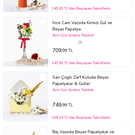
Yoga / Meditasyon Hediyesi:
Aromatik yapısıyla dinlenme ve
meditasyon alanlarına mükemmel uyum sağlar.
145,83 TL'den Başlayan Taksitlerle
Kullanım Alanları ve Öneriler
İnce Cam Vazoda Kırmızı Gül ve
Aromatik yapısı ve huzur veren renk paleti sayesinde bu çiçek
Beyaz Papatya
sepeti pek çok farklı alanda keyifle kullanılabilir:
Aynı Gün Ücretsiz Teslimat
Ev Dekorasyonu:
Yatak odası, banyo veya meditasyon köşesinde
(1)
sakin ve ferah bir atmosfer oluşturur.
709
,99 TL
Ofis Dekorasyonu:
Çalışma alanlarına huzur ve zihin açıklığı katar.
Hasta Ziyareti:
Lavantanın sakinleştirici ve iyileştirici etkisiyle moral
ve şifa diler.
147,91 TL'den Başlayan Taksitlerle
Yeni Ev Hediyesi:
Yeni bir mekâna aromatik güzellik ve dinginlik
taşır.
Sarı Çizgili Zarf Kutuda Beyaz
Teşekkür Hediyesi:
Samimi minnettarlığı saf ve huzurlu bir tonla
Papatyalar & Güller
ifade eder.
Aynı Gün Ücretsiz Teslimat
Güvenli Teslimat Süreci
Tazelik:
Deneyimli çiçekçilerimiz tarafından tek tek seçilmiş, en taze
749
,99 TL
çiçekler ile hazırlanır.
Canlı Görsel Onayı:
Siparişiniz yola çıkmadan önce hazırlanan
156,24 TL'den Başlayan Taksitlerle
aranjmanın fotoğrafı size SMS ile iletilir; onayınız olmadan teslimata
başlanmaz.
Teslimat Garantisi:
Korunaklı araçlarla taşınır, fotoğraflı onay
Bej Vazoda Beyaz Papatyalar ve