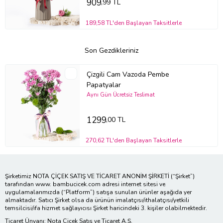
909
,99 TL
189,58 TL'den Başlayan Taksitlerle
Son Gezdikleriniz
Çizgili Cam Vazoda Pembe
Papatyalar
Aynı Gün Ücretsiz Teslimat
1299
,00 TL
270,62 TL'den Başlayan Taksitlerle
Şirketimiz NOTA ÇİÇEK SATIŞ VE TİCARET ANONİM ŞİRKETİ (“Şirket”)
tarafından www. bambucicek.com adresi internet sitesi ve
uygulamalarımızda (“Platform”) satışa sunulan ürünler aşağıda yer
almaktadır. Satıcı Şirket olsa da ürünün imalatçısı/ithalatçısı/yetkili
temsilcisi/ifa hizmet sağlayıcısı Şirket haricindeki 3. kişiler olabilmektedir.
Ticaret Ünvanı: Nota Çiçek Satış ve Ticaret A.Ş.