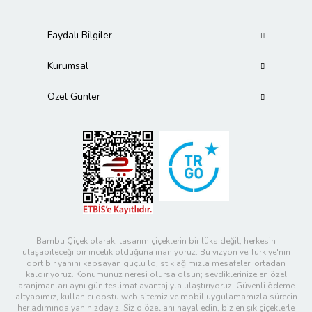
Faydalı Bilgiler
Kurumsal
Özel Günler
Bambu Çiçek olarak, tasarım çiçeklerin bir lüks değil, herkesin
ulaşabileceği bir incelik olduğuna inanıyoruz. Bu vizyon ve Türkiye'nin
dört bir yanını kapsayan güçlü lojistik ağımızla mesafeleri ortadan
kaldırıyoruz. Konumunuz neresi olursa olsun; sevdiklerinize en özel
aranjmanları aynı gün teslimat avantajıyla ulaştırıyoruz. Güvenli ödeme
altyapımız, kullanıcı dostu web sitemiz ve mobil uygulamamızla sürecin
her adımında yanınızdayız. Siz o özel anı hayal edin, biz en şık çiçeklerle