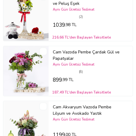
Stok durumuna göre ürünlerde ufak değişiklikler olabilir.
ve Peluş Eşek
Aynı Gün Ücretsiz Teslimat
Ürün Kodu:
bm314
(2)
1039
,98 TL
216,66 TL'den Başlayan Taksitlerle
Cam Vazoda Pembe Çardak Gül ve
Papatyalar
Aynı Gün Ücretsiz Teslimat
(8)
899
,99 TL
187,49 TL'den Başlayan Taksitlerle
Cam Akvaryum Vazoda Pembe
Lilyum ve Avokado Yastık
Aynı Gün Ücretsiz Teslimat
1199
,00 TL