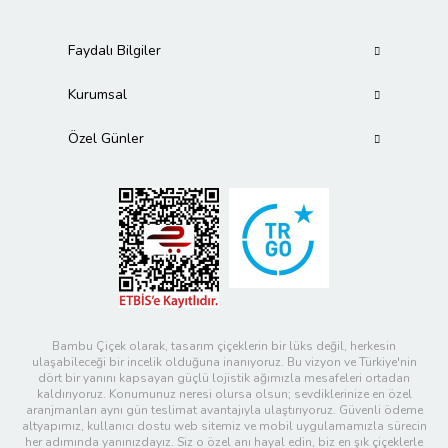
Faydalı Bilgiler
Kurumsal
Özel Günler
Bambu Çiçek olarak, tasarım çiçeklerin bir lüks değil, herkesin
ulaşabileceği bir incelik olduğuna inanıyoruz. Bu vizyon ve Türkiye'nin
dört bir yanını kapsayan güçlü lojistik ağımızla mesafeleri ortadan
kaldırıyoruz. Konumunuz neresi olursa olsun; sevdiklerinize en özel
aranjmanları aynı gün teslimat avantajıyla ulaştırıyoruz. Güvenli ödeme
altyapımız, kullanıcı dostu web sitemiz ve mobil uygulamamızla sürecin
her adımında yanınızdayız. Siz o özel anı hayal edin, biz en şık çiçeklerle