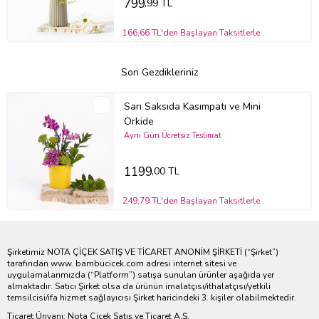
799
,99 TL
166,66 TL'den Başlayan Taksitlerle
Son Gezdikleriniz
Sarı Saksıda Kasımpatı ve Mini
Orkide
Aynı Gün Ücretsiz Teslimat
1199
,00 TL
249,79 TL'den Başlayan Taksitlerle
Şirketimiz NOTA ÇİÇEK SATIŞ VE TİCARET ANONİM ŞİRKETİ (“Şirket”)
tarafından www. bambucicek.com adresi internet sitesi ve
uygulamalarımızda (“Platform”) satışa sunulan ürünler aşağıda yer
almaktadır. Satıcı Şirket olsa da ürünün imalatçısı/ithalatçısı/yetkili
temsilcisi/ifa hizmet sağlayıcısı Şirket haricindeki 3. kişiler olabilmektedir.
Ticaret Ünvanı: Nota Çiçek Satış ve Ticaret A.Ş.