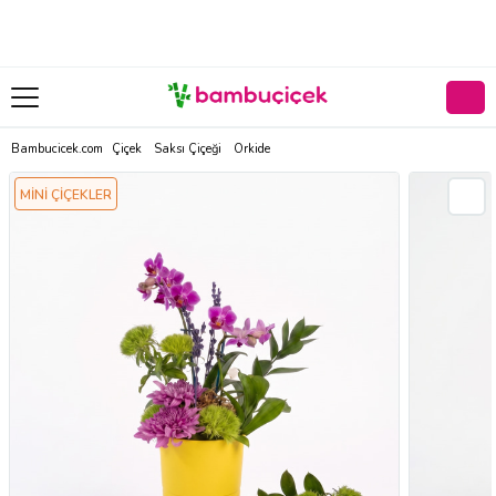
Bambucicek.com
Çiçek
Saksı Çiçeği
Orkide
MİNİ ÇİÇEKLER