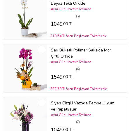
doyduğundan emin olun ve ardından fazla suyu iyice süzdürerek
Beyaz Tekli Orkide
bitkinizi yerine geri koyun. Bu şekilde doğru bir bakım
Aynı Gün Ücretsiz Teslimat
sağladığınızda, orkideleriniz uzun süre boyunca sağlıklı ve canlı
(8)
kalacaktır.
1049
,00 TL
Stok durumuna göre ürünlerde ufak değişiklikler olabilir.
Ürün Kodu:
bm366
218,54 TL'den Başlayan Taksitlerle
Sarı Buketli Polimer Saksıda Mor
Çiftli Orkide
Aynı Gün Ücretsiz Teslimat
(6)
1549
,00 TL
322,70 TL'den Başlayan Taksitlerle
Siyah Çizgili Vazoda Pembe Lilyum
ve Papatyalar
Aynı Gün Ücretsiz Teslimat
(7)
1049
,00 TL