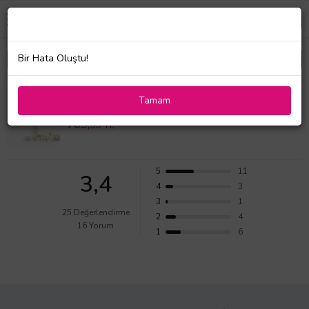
Bir Hata Oluştu!
Beyaz Vazoda Pembe Çardak Güller ve Papatyalar
Tamam
Değerlendirmeleri
709,
99 TL
5
11
3,4
4
3
3
1
25 Değerlendirme
2
4
16 Yorum
1
6