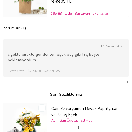
939
,99 TL
195,83 TL'den Başlayan Taksitlerle
Yorumlar (1)
14 Nisan 2026
çiçekle birlikte gönderilen eşek boş gibi hiç böyle
beklemiyordum
P*** G***
İSTANBUL-AVRUPA
0
Son Gezdikleriniz
Cam Akvaryumda Beyaz Papatyalar
ve Peluş Eşek
Aynı Gün Ücretsiz Teslimat
(1)