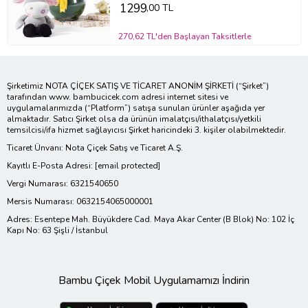
1299
,00 TL
270,62 TL'den Başlayan Taksitlerle
Şirketimiz NOTA ÇİÇEK SATIŞ VE TİCARET ANONİM ŞİRKETİ (“Şirket”)
tarafından www. bambucicek.com adresi internet sitesi ve
uygulamalarımızda (“Platform”) satışa sunulan ürünler aşağıda yer
almaktadır. Satıcı Şirket olsa da ürünün imalatçısı/ithalatçısı/yetkili
temsilcisi/ifa hizmet sağlayıcısı Şirket haricindeki 3. kişiler olabilmektedir.
Ticaret Ünvanı: Nota Çiçek Satış ve Ticaret A.Ş.
Kayıtlı E-Posta Adresi:
[email protected]
Vergi Numarası: 6321540650
Mersis Numarası: 0632154065000001
Adres: Esentepe Mah. Büyükdere Cad. Maya Akar Center (B Blok) No: 102 İç
Kapı No: 63 Şişli / İstanbul
Bambu Çiçek Mobil Uygulamamızı İndirin