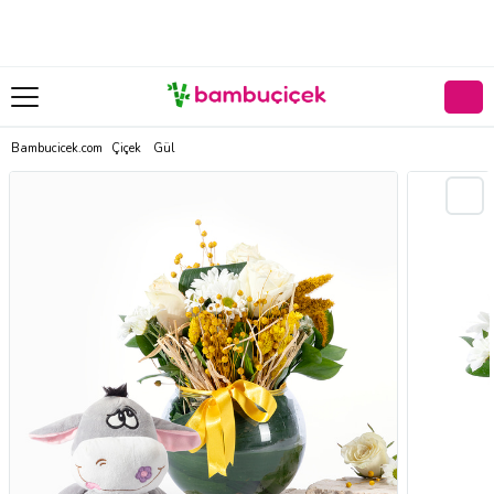
Bambucicek.com
Çiçek
Gül