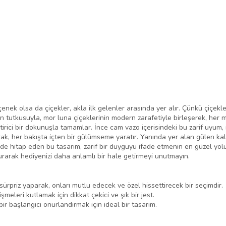
enek olsa da çiçekler, akla ilk gelenler arasında yer alır. Çünkü çiçekl
lerin tutkusuyla, mor luna çiçeklerinin modern zarafetiyle birleşerek, her
tirici bir dokunuşla tamamlar. İnce cam vazo içerisindeki bu zarif uyum, mi
ak, her bakışta içten bir gülümseme yaratır. Yanında yer alan gülen kal
e de hitap eden bu tasarım, zarif bir duyguyu ifade etmenin en güzel yol
rarak hediyenizi daha anlamlı bir hale getirmeyi unutmayın.
 sürpriz yaparak, onları mutlu edecek ve özel hissettirecek bir seçimdir.
meleri kutlamak için dikkat çekici ve şık bir jest.
ir başlangıcı onurlandırmak için ideal bir tasarım.