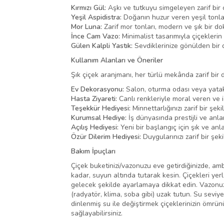
Kırmızı Gül:
Aşkı ve tutkuyu simgeleyen zarif bir çi
Yeşil Aspidistra:
Doğanın huzur veren yeşil tonlar
Mor Luna:
Zarif mor tonları, modern ve şık bir do
İnce Cam Vazo:
Minimalist tasarımıyla çiçeklerin 
Gülen Kalpli Yastık:
Sevdiklerinize gönülden bir 
Kullanım Alanları ve Öneriler
Şık çiçek aranjmanı, her türlü mekânda zarif bir 
Ev Dekorasyonu:
Salon, oturma odası veya yatak o
Hasta Ziyareti:
Canlı renkleriyle moral veren ve iç 
Teşekkür Hediyesi:
Minnettarlığınızı zarif bir şeki
Kurumsal Hediye:
İş dünyasında prestijli ve anlam
Açılış Hediyesi:
Yeni bir başlangıç için şık ve anla
Özür Dilerim Hediyesi:
Duygularınızı zarif bir şe
Bakım İpuçları
Çiçek buketinizi/vazonuzu eve getirdiğinizde, amba
kadar, suyun altında tutarak kesin. Çiçekleri yer
gelecek şekilde ayarlamaya dikkat edin. Vazonuza
(radyatör, klima, soba gibi) uzak tutun. Su seviy
dinlenmiş su ile değiştirmek çiçeklerinizin ömrü
sağlayabilirsiniz.