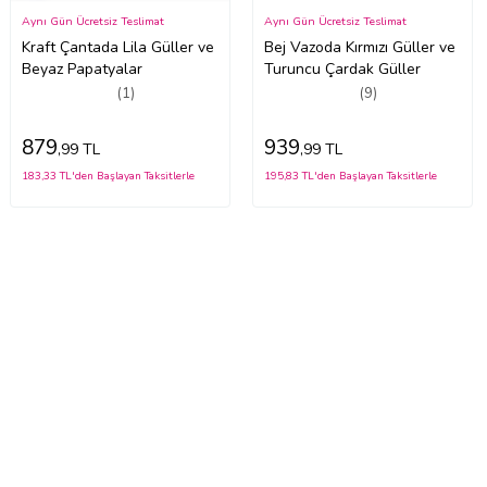
Aynı Gün Ücretsiz Teslimat
Aynı Gün Ücretsiz Teslimat
Kraft Çantada Lila Güller ve
Bej Vazoda Kırmızı Güller ve
Beyaz Papatyalar
Turuncu Çardak Güller
(1)
(9)
879
939
,99 TL
,99 TL
183,33 TL'den Başlayan Taksitlerle
195,83 TL'den Başlayan Taksitlerle