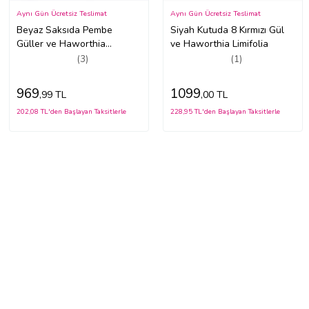
Aynı Gün Ücretsiz Teslimat
Aynı Gün Ücretsiz Teslimat
Beyaz Saksıda Pembe
Siyah Kutuda 8 Kırmızı Gül
Güller ve Haworthia
ve Haworthia Limifolia
Limifolia
(3)
(1)
969
1099
,99 TL
,00 TL
202,08 TL'den Başlayan Taksitlerle
228,95 TL'den Başlayan Taksitlerle