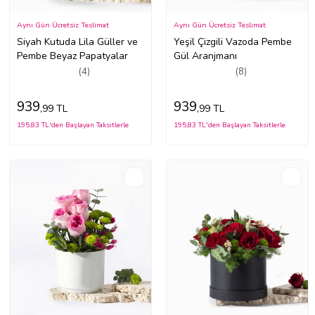
Aynı Gün Ücretsiz Teslimat
Aynı Gün Ücretsiz Teslimat
Siyah Kutuda Lila Güller ve
Yeşil Çizgili Vazoda Pembe
Pembe Beyaz Papatyalar
Gül Aranjmanı
(4)
(8)
939
939
,99 TL
,99 TL
195,83 TL'den Başlayan Taksitlerle
195,83 TL'den Başlayan Taksitlerle