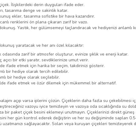
çek. İlişkilerdeki derin duyguları ifade eder.
ı, tasarıma denge ve sakinlik katar.
kunuş ekler, tasarıma sofistike bir hava kazandırır.
canlı renklerini ön plana çıkaran zarif bir vazo.
dokunuş. Yastık, her gülümsemeyi taçlandıracak ve hediyenizi anlamlı kı
dokunuş yaratacak ve her anı özel kılacaktır:
dasında zarif bir atmosfer oluşturur, evinize şıklık ve enerji katar.
açıcı bir etki yaratır, sevdiklerinize umut verir.
lde ifade etmek için harika bir seçim, takdirinizi gösterir.
lı bir hediye olarak tercih edilebilir.
mlı bir hediye olarak seçilebilir.
kilde ifade etmek ve özür dilemek için mükemmel bir alternatif.
lajını açıp varsa iplerini çözün. Çiçeklerin daha fazla su çekebilmesi iç
leştireceğiniz vazoyu iyice temizleyin ve vazoya oda sıcaklığında su dold
 bir paket çiçek besini eklemeyi unutmayın. Çiçeklerinizi direkt güneş 
esini her gün kontrol ederek değiştirin ve her su değişiminde sapları 0.
nü uzatmanızı sağlayacaktır. Solan veya kuruyan çiçekleri temizleyerek 