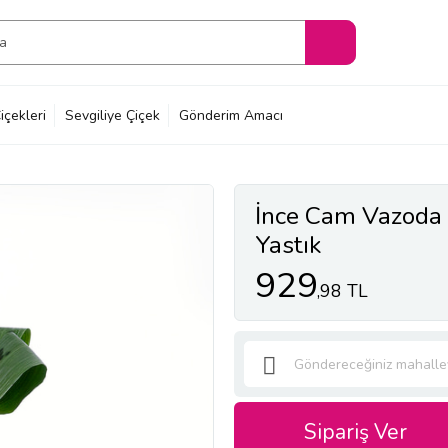
içekleri
Sevgiliye Çiçek
Gönderim Amacı
İnce Cam Vazoda K
Yastık
929
,98 TL
Sipariş Ver