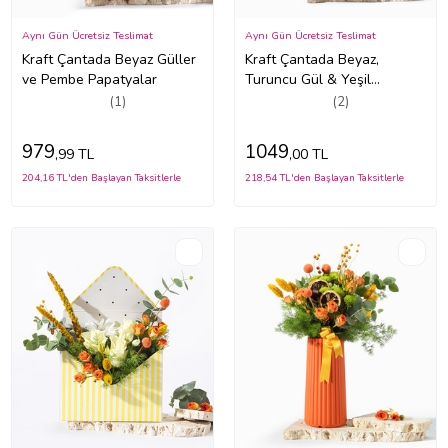
Aynı Gün Ücretsiz Teslimat
Aynı Gün Ücretsiz Teslimat
Kraft Çantada Beyaz Güller
Kraft Çantada Beyaz,
ve Pembe Papatyalar
Turuncu Gül & Yeşil
Krizantem
(1)
(2)
979
1049
,99 TL
,00 TL
204,16 TL'den Başlayan Taksitlerle
218,54 TL'den Başlayan Taksitlerle