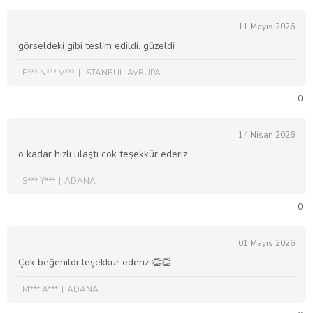
11 Mayıs 2026
görseldeki gibi teslim edildi. güzeldi
E*** N*** V***
İSTANBUL-AVRUPA
0
14 Nisan 2026
o kadar hızlı ulaştı cok teşekkür ederız
S*** Y***
ADANA
0
01 Mayıs 2026
Çok beğenildi teşekkür ederiz 👏👏
M*** A***
ADANA