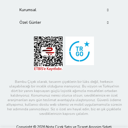
Kurumsal
Özel Günler
Bambu Çiçek olarak, tasarım çiçeklerin bir lüks değil, herkesin
ulaşabileceği bir incelik olduğuna inanıyoruz. Bu vizyon ve Türkiye'nin
dört bir yanını kapsayan güçlü lojistik ağımızla mesafeleri ortadan
kaldırıyoruz. Konumunuz neresi olursa olsun; sevdiklerinize en özel
aranjmanları aynı gün teslimat avantajıyla ulaştırıyoruz. Güvenli ödeme
altyapımız, kullanıcı dostu web sitemiz ve mobil uygulamamızla sürecin
her adımında yanınızdayız. Siz o özel anı hayal edin, biz en şık çiçeklerle
sevdiklerinizin kapısını çalalım.
Copyright © 2026 Nota Çiçek Satış ve Ticaret Anonim Şirketi