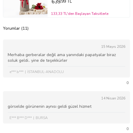
639
,99 TL
133,33 TL'den Başlayan Taksitlerle
Yorumlar (11)
15 Mayıs 2026
Merhaba gerberalar değil ama yanındaki papatyalar biraz
soluk geldi.. yine de teşekkürler
e*** b***
İSTANBUL-ANADOLU
0
14 Nisan 2026
görselde görünenin aynısı geldi güzel hizmet
E*** B*** D***
BURSA
0