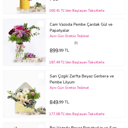
Ürün Kodu:
bm137
160,41 TL'den Başlayan Taksitlerle
Cam Vazoda Pembe Çardak Gül ve
Papatyalar
Aynı Gün Ücretsiz Teslimat
(8)
899
,99 TL
187,49 TL'den Başlayan Taksitlerle
Sarı Çizgili Zarfta Beyaz Gerbera ve
Pembe Lilyum
Aynı Gün Ücretsiz Teslimat
849
,99 TL
177,08 TL'den Başlayan Taksitlerle
Bej Vazoda Beyaz Papatyalar ve Sarı