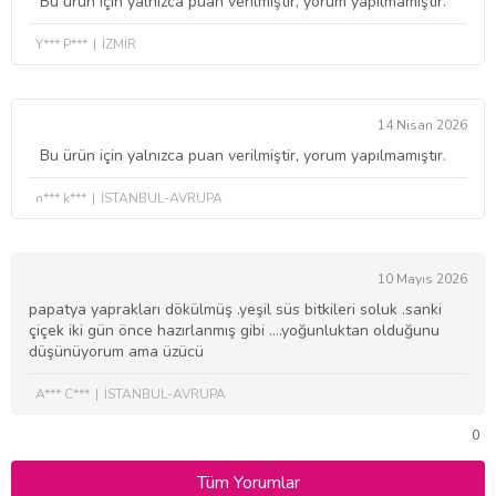
Bu ürün için yalnızca puan verilmiştir, yorum yapılmamıştır.
Y*** P***
İZMİR
14 Nisan 2026
Bu ürün için yalnızca puan verilmiştir, yorum yapılmamıştır.
n*** k***
İSTANBUL-AVRUPA
10 Mayıs 2026
papatya yaprakları dökülmüş .yeşil süs bitkileri soluk .sanki
çiçek iki gün önce hazırlanmış gibi ....yoğunluktan olduğunu
düşünüyorum ama üzücü
A*** C***
İSTANBUL-AVRUPA
0
Tüm Yorumlar