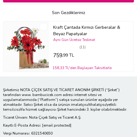
Son Gezdikleriniz
Kraft Çantada Kırmızı Gerberalar &
Beyaz Papatyalar
Aynı Gün Ücretsiz Teslimat
(11)
759
,99 TL
158,33 TL'den Başlayan Taksitlerle
Şirketimiz NOTA ÇİÇEK SATIŞ VE TİCARET ANONİM ŞİRKETİ (“Şirket”)
tarafından www. bambucicek.com adresi internet sitesi ve
uygulamalarımızda (“Platform”) satışa sunulan ürünler aşağıda yer
almaktadır. Satıcı Şirket olsa da ürünün imalatçısı/ithalatçısı/yetkili
temsilcisi/ifa hizmet sağlayıcısı Şirket haricindeki 3. kişiler olabilmektedir.
Ticaret Ünvanı: Nota Çiçek Satış ve Ticaret A.Ş.
Kayıtlı E-Posta Adresi:
[email protected]
Vergi Numarası: 6321540650