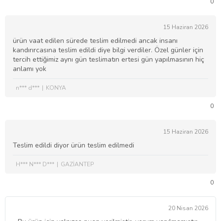
0
15 Haziran 2026
ürün vaat edilen sürede teslim edilmedi ancak insanı
kandırırcasına teslim edildi diye bilgi verdiler. Özel günler için
tercih ettiğimiz aynı gün teslimatın ertesi gün yapılmasının hiç
anlamı yok
n*** d***
KONYA
0
15 Haziran 2026
Teslim edildi diyor ürün teslim edilmedi
H*** N*** D***
GAZİANTEP
0
20 Nisan 2026