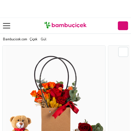
Bambucicek.com
Çiçek
Gül