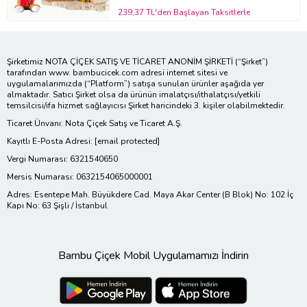
239,37 TL'den Başlayan Taksitlerle
Şirketimiz NOTA ÇİÇEK SATIŞ VE TİCARET ANONİM ŞİRKETİ (“Şirket”)
tarafından www. bambucicek.com adresi internet sitesi ve
uygulamalarımızda (“Platform”) satışa sunulan ürünler aşağıda yer
almaktadır. Satıcı Şirket olsa da ürünün imalatçısı/ithalatçısı/yetkili
temsilcisi/ifa hizmet sağlayıcısı Şirket haricindeki 3. kişiler olabilmektedir.
Ticaret Ünvanı: Nota Çiçek Satış ve Ticaret A.Ş.
Kayıtlı E-Posta Adresi:
[email protected]
Vergi Numarası: 6321540650
Mersis Numarası: 0632154065000001
Adres: Esentepe Mah. Büyükdere Cad. Maya Akar Center (B Blok) No: 102 İç
Kapı No: 63 Şişli / İstanbul
Bambu Çiçek Mobil Uygulamamızı İndirin