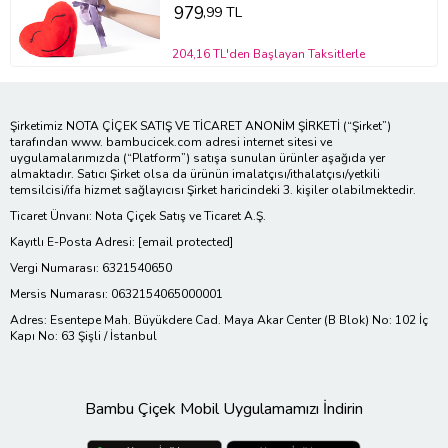
979
,99 TL
204,16 TL'den Başlayan Taksitlerle
Şirketimiz NOTA ÇİÇEK SATIŞ VE TİCARET ANONİM ŞİRKETİ (“Şirket”)
tarafından www. bambucicek.com adresi internet sitesi ve
uygulamalarımızda (“Platform”) satışa sunulan ürünler aşağıda yer
almaktadır. Satıcı Şirket olsa da ürünün imalatçısı/ithalatçısı/yetkili
temsilcisi/ifa hizmet sağlayıcısı Şirket haricindeki 3. kişiler olabilmektedir.
Ticaret Ünvanı: Nota Çiçek Satış ve Ticaret A.Ş.
Kayıtlı E-Posta Adresi:
[email protected]
Vergi Numarası: 6321540650
Mersis Numarası: 0632154065000001
Adres: Esentepe Mah. Büyükdere Cad. Maya Akar Center (B Blok) No: 102 İç
Kapı No: 63 Şişli / İstanbul
Bambu Çiçek Mobil Uygulamamızı İndirin