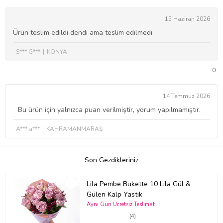
15 Haziran 2026
Ürün teslim edildi dendı ama teslim edılmedı
S*** G***
KONYA
0
14 Temmuz 2026
Bu ürün için yalnızca puan verilmiştir, yorum yapılmamıştır.
A*** a***
KAHRAMANMARAŞ
Son Gezdikleriniz
Lila Pembe Bukette 10 Lila Gül &
Gülen Kalp Yastık
Aynı Gün Ücretsiz Teslimat
(4)