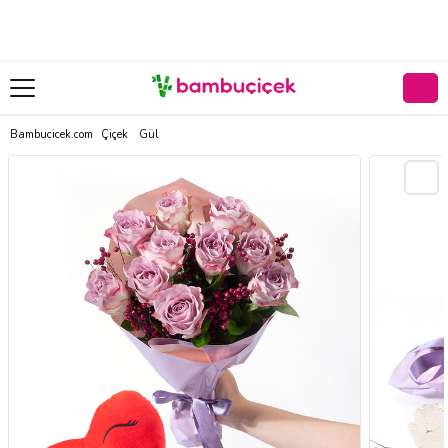
Bambucicek.com
Çiçek
Gül