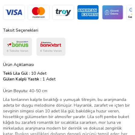
Taksit Seçenekleri
Ürün Açıklaması
Tekli Lila Gül :
10 Adet
Gülen Kalpli Yastık :
1 Adet
Ürün Boyutu:
40-50 cm
Lila tonlarının kalpte bıraktığı o yumuşak titreşim, bu aranjmanda
adeta bir duygu melodisine dönüşür. Hayranlık, zarafet ve içten bir
sevginin simgesi olan 10 adet lila gül; bakıldıkça huzur veren,
hissettikçe gülümseten bir atmosfer yaratır. Lila soft pembe buket
kâğıdı bu zarafeti romantik bir sıcaklıkla sararken, mor luna ve
mirkeladus aranjmana modern bir derinlik ve dokusal zenginlik
katar. Ruskos yeşillikleri doğanın dengeli gücünü temsil eder; her