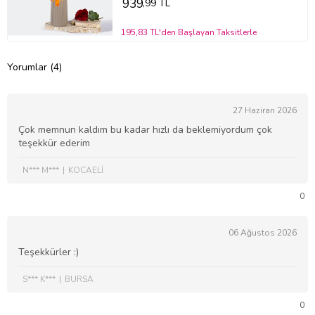
939
,99 TL
195,83 TL'den Başlayan Taksitlerle
Yorumlar (4)
27 Haziran 2026
Çok memnun kaldım bu kadar hızlı da beklemiyordum çok
teşekkür ederim
N*** M***
KOCAELİ
0
06 Ağustos 2026
Teşekkürler :)
S*** K***
BURSA
0