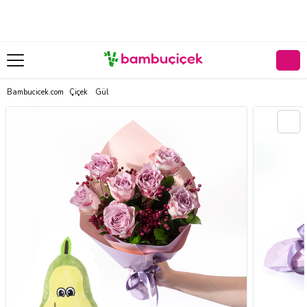
Bambucicek.com
Çiçek
Gül