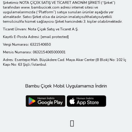
Şirketimiz NOTA ÇİÇEK SATIŞ VE TİCARET ANONİM ŞİRKETİ (“Şirket”)
tarafından www. bambucicek.com adresi internet sitesi ve
uygulamalarımızda (“Platform”) satışa sunulan ürünler aşağıda yer
almaktadır. Satıcı Şirket olsa da ürünün imalatçısı/ithalatçısı/yetkili
temsilcisi/ifa hizmet sağlayıcısı Şirket haricindeki 3. kişiler olabilmektedir.
Ticaret Ünvanı: Nota Çiçek Satış ve Ticaret A.Ş.
Kayıtlı E-Posta Adresi:
[email protected]
Vergi Numarası: 6321540650
Mersis Numarası: 0632154065000001
Adres: Esentepe Mah. Büyükdere Cad. Maya Akar Center (B Blok) No: 102 İç
Kapı No: 63 Şişli / İstanbul
Bambu Çiçek Mobil Uygulamamızı İndirin