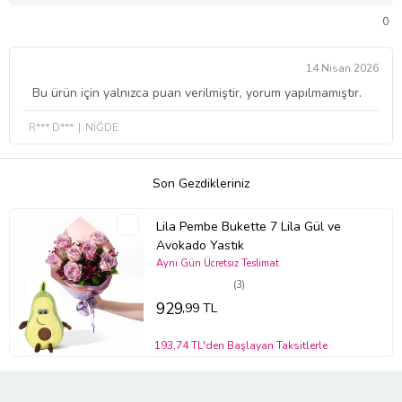
0
14 Nisan 2026
Bu ürün için yalnızca puan verilmiştir, yorum yapılmamıştır.
R*** D***
NİĞDE
Son Gezdikleriniz
Lila Pembe Bukette 7 Lila Gül ve
Avokado Yastık
Aynı Gün Ücretsiz Teslimat
(3)
929
,99 TL
193,74 TL'den Başlayan Taksitlerle