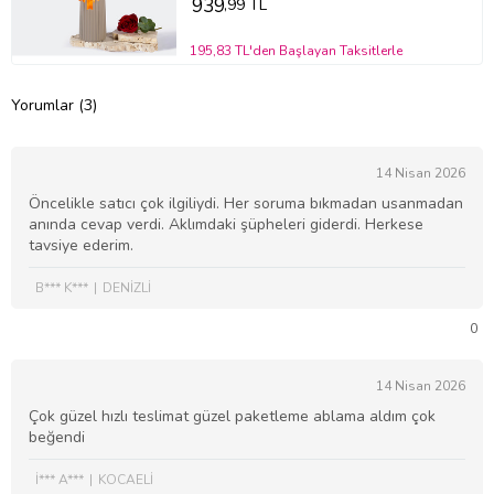
939
,99 TL
195,83 TL'den Başlayan Taksitlerle
Yorumlar (3)
14 Nisan 2026
Öncelikle satıcı çok ilgiliydi. Her soruma bıkmadan usanmadan
anında cevap verdi. Aklımdaki şüpheleri giderdi. Herkese
tavsiye ederim.
B*** K***
DENİZLİ
0
14 Nisan 2026
Çok güzel hızlı teslimat güzel paketleme ablama aldım çok
beğendi
İ*** A***
KOCAELİ