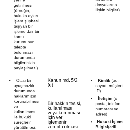
yerine
dosyalarına
getirilmesi
ilişkin bilgiler)
(örneğin,
hukuka aykırı
işlem şüphesi
taşıyan bir
işleme dair bir
kamu
kurumunun
talepte
bulunması
durumunda
bilgilerinizin
paylaşılması).
Kanun md. 5/2
- Olası bir
-
Kimlik
(ad,
(e)
uyuşmazlık
soyad, müşteri
durumunda
ID)
haklarımızın
-
İletişim
(e-
korunabilmesi
Bir hakkın tesisi,
posta, telefon
ve
kullanılması
numarası ve
kullanılması
veya korunması
adres)
ile hukuki
için veri
-
Hukuki İşlem
işlemenin
süreçlerin
zorunlu olması.
Bilgisi
(adli
yürütülmesi.