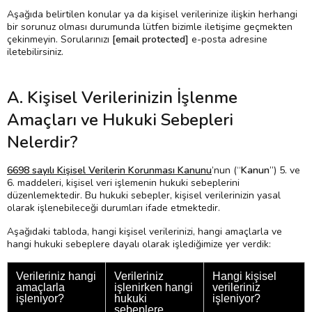
Aşağıda belirtilen konular ya da kişisel verilerinize ilişkin herhangi
bir sorunuz olması durumunda lütfen bizimle iletişime geçmekten
çekinmeyin. Sorularınızı
[email protected]
e-posta adresine
iletebilirsiniz.
A. Kişisel Verilerinizin İşlenme
Amaçları ve Hukuki Sebepleri
Nelerdir?
6698 sayılı Kişisel Verilerin Korunması Kanunu
’nun (“
Kanun
”) 5. ve
6. maddeleri, kişisel veri işlemenin hukuki sebeplerini
düzenlemektedir. Bu hukuki sebepler, kişisel verilerinizin yasal
olarak işlenebileceği durumları ifade etmektedir.
Aşağıdaki tabloda, hangi kişisel verilerinizi, hangi amaçlarla ve
hangi hukuki sebeplere dayalı olarak işlediğimize yer verdik:
Verileriniz hangi
Verileriniz
Hangi kişisel
amaçlarla
işlenirken hangi
verileriniz
işleniyor?
hukuki
işleniyor?
sebeplere