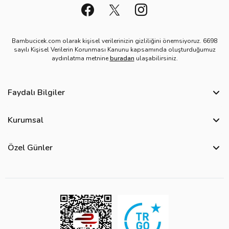
Bambucicek.com olarak kişisel verilerinizin gizliliğini önemsiyoruz. 6698
sayılı Kişisel Verilerin Korunması Kanunu kapsamında oluşturduğumuz
aydınlatma metnine
buradan
ulaşabilirsiniz.
Faydalı Bilgiler
Sıkça Sorulan Sorular
Kurumsal
Bize Ulaşın
Hakkımızda
Site Haritası
Özel Günler
Kişisel Verilerin Korunması ve Gizlilik Politikası
Teslimat İpuçları
Yılbaşı Çiçekleri
Çerez Politikası
Görsel Kontrol Süreci
Sevgililer Günü Çiçekleri
Üyelik Sözleşmesi
Ürün Sıralama Kriterleri
Anneler Günü Çiçekleri
Mesafeli Satış Sözleşmesi
Çiçek Bakımı
Kadınlar Günü Çiçekleri
Kurumsal Müşterilerimiz