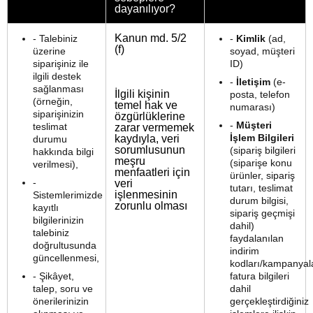
dayanılıyor?
Kanun md. 5/2
- Talebiniz
-
Kimlik
(ad,
(f)
üzerine
soyad, müşteri
siparişiniz ile
ID)
ilgili destek
-
İletişim
(e-
sağlanması
İlgili kişinin
posta, telefon
(örneğin,
temel hak ve
numarası)
siparişinizin
özgürlüklerine
-
Müşteri
teslimat
zarar vermemek
İşlem Bilgileri
kaydıyla, veri
durumu
sorumlusunun
(sipariş bilgileri
hakkında bilgi
meşru
(siparişe konu
verilmesi),
menfaatleri için
ürünler, sipariş
-
veri
tutarı, teslimat
işlenmesinin
Sistemlerimizde
durum bilgisi,
zorunlu olması
kayıtlı
sipariş geçmişi
bilgilerinizin
dahil)
talebiniz
faydalanılan
doğrultusunda
indirim
güncellenmesi,
kodları/kampanyala
- Şikâyet,
fatura bilgileri
talep, soru ve
dahil
önerilerinizin
gerçekleştirdiğiniz