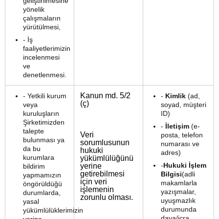
geliştirilmesine
yönelik
çalışmaların
yürütülmesi,
- İş
faaliyetlerimizin
incelenmesi
ve
denetlenmesi.
Kanun md. 5/2
- Yetkili kurum
-
Kimlik
(ad,
(ç)
veya
soyad, müşteri
kuruluşların
ID)
Şirketimizden
-
İletişim
(e-
talepte
Veri
posta, telefon
bulunması ya
sorumlusunun
numarası ve
da bu
hukuki
adres)
kurumlara
yükümlülüğünü
-
Hukuki İşlem
yerine
bildirim
getirebilmesi
Bilgisi
(adli
yapmamızın
için veri
makamlarla
öngörüldüğü
işlemenin
yazışmalar,
durumlarda,
zorunlu olması.
uyuşmazlık
yasal
durumunda
yükümlülüklerimizin
dava/icra