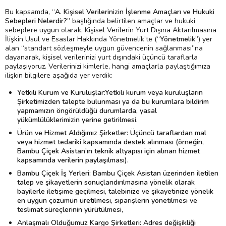
Bu kapsamda, “
A. Kişisel Verilerinizin İşlenme Amaçları ve Hukuki
Sebepleri Nelerdir?
” başlığında belirtilen amaçlar ve hukuki
sebeplere uygun olarak, Kişisel Verilerin Yurt Dışına Aktarılmasına
İlişkin Usul ve Esaslar Hakkında Yönetmelik’te (“
Yönetmelik
”) yer
alan “standart sözleşmeyle uygun güvencenin sağlanması”na
dayanarak, kişisel verilerinizi yurt dışındaki üçüncü taraflarla
paylaşıyoruz. Verilerinizi kimlerle, hangi amaçlarla paylaştığımıza
ilişkin bilgilere aşağıda yer verdik:
Yetkili Kurum ve Kuruluşlar:Yetkili kurum veya kuruluşların
Şirketimizden talepte bulunması ya da bu kurumlara bildirim
yapmamızın öngörüldüğü durumlarda, yasal
yükümlülüklerimizin yerine getirilmesi.
Ürün ve Hizmet Aldığımız Şirketler: Üçüncü taraflardan mal
veya hizmet tedariki kapsamında destek alınması (örneğin,
Bambu Çiçek Asistan’ın teknik altyapısı için alınan hizmet
kapsamında verilerin paylaşılması).
Bambu Çiçek İş Yerleri: Bambu Çiçek Asistan üzerinden iletilen
talep ve şikayetlerin sonuçlandırılmasına yönelik olarak
bayilerle iletişime geçilmesi, talebinize ve şikayetinize yönelik
en uygun çözümün üretilmesi, siparişlerin yönetilmesi ve
teslimat süreçlerinin yürütülmesi,
Anlaşmalı Olduğumuz Kargo Şirketleri: Adres değişikliği