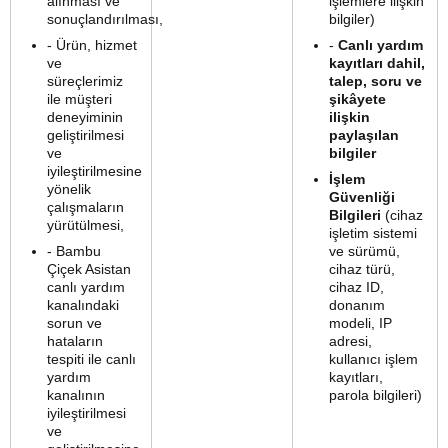
alınması ve
işlemlere ilişkin
sonuçlandırılması,
bilgiler)
- Ürün, hizmet
-
Canlı yardım
ve
kayıtları dahil,
süreçlerimiz
talep, soru ve
ile müşteri
şikâyete
deneyiminin
ilişkin
geliştirilmesi
paylaşılan
ve
bilgiler
iyileştirilmesine
İşlem
yönelik
Güvenliği
çalışmaların
Bilgileri
(cihaz
yürütülmesi,
işletim sistemi
- Bambu
ve sürümü,
Çiçek Asistan
cihaz türü,
canlı yardım
cihaz ID,
kanalındaki
donanım
sorun ve
modeli, IP
hataların
adresi,
tespiti ile canlı
kullanıcı işlem
yardım
kayıtları,
kanalının
parola bilgileri)
iyileştirilmesi
ve