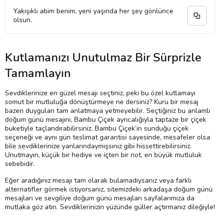
Yakışıklı abim benim, yeni yaşında her şey gönlünce
olsun.
Kutlamanızı Unutulmaz Bir Sürprizle
Tamamlayın
Sevdiklerinize en güzel mesajı seçtiniz, peki bu özel kutlamayı
somut bir mutluluğa dönüştürmeye ne dersiniz? Kuru bir mesaj
bazen duyguları tam anlatmaya yetmeyebilir. Seçtiğiniz bu anlamlı
doğum günü mesajını, Bambu Çiçek ayrıcalığıyla taptaze bir çiçek
buketiyle taçlandırabilirsiniz. Bambu Çiçek’in sunduğu çiçek
seçeneği ve aynı gün teslimat garantisi sayesinde, mesafeler olsa
bile sevdiklerinize yanlarındaymışsınız gibi hissettirebilirsiniz.
Unutmayın, küçük bir hediye ve içten bir not, en büyük mutluluk
sebebidir.
Eğer aradığınız mesajı tam olarak bulamadıysanız veya farklı
alternatifler görmek istiyorsanız, sitemizdeki arkadaşa doğum günü
mesajları ve sevgiliye doğum günü mesajları sayfalarımıza da
mutlaka göz atın. Sevdiklerinizin yüzünde güller açtırmanız dileğiyle!