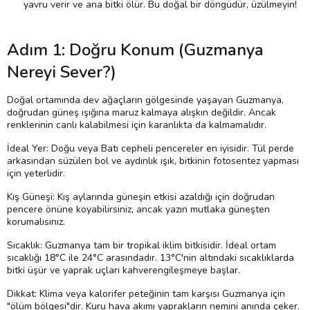
yavru verir ve ana bitki ölür. Bu doğal bir döngüdür, üzülmeyin!
Adım 1: Doğru Konum (Guzmanya
Nereyi Sever?)
Doğal ortamında dev ağaçların gölgesinde yaşayan Guzmanya,
doğrudan güneş ışığına maruz kalmaya alışkın değildir. Ancak
renklerinin canlı kalabilmesi için karanlıkta da kalmamalıdır.
İdeal Yer: Doğu veya Batı cepheli pencereler en iyisidir. Tül perde
arkasından süzülen bol ve aydınlık ışık, bitkinin fotosentez yapması
için yeterlidir.
Kış Güneşi: Kış aylarında güneşin etkisi azaldığı için doğrudan
pencere önüne koyabilirsiniz, ancak yazın mutlaka güneşten
korumalısınız.
Sıcaklık: Guzmanya tam bir tropikal iklim bitkisidir. İdeal ortam
sıcaklığı 18°C ile 24°C arasındadır. 13°C'nin altındaki sıcaklıklarda
bitki üşür ve yaprak uçları kahverengileşmeye başlar.
Dikkat: Klima veya kalorifer peteğinin tam karşısı Guzmanya için
"ölüm bölgesi"dir. Kuru hava akımı yaprakların nemini anında çeker.