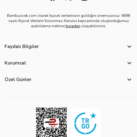
Bambucicek.com olarak kişisel verilerinizin gizliliğini önemsiyoruz. 6698
sayılı Kişisel Verilerin Korunması Kanunu kapsamında oluşturduğumuz
aydınlatma metnine
buradan
ulaşabilirsiniz.
Faydalı Bilgiler
Sıkça Sorulan Sorular
Kurumsal
Bize Ulaşın
Hakkımızda
Site Haritası
Özel Günler
Kişisel Verilerin Korunması ve Gizlilik Politikası
Teslimat İpuçları
Yılbaşı Çiçekleri
Çerez Politikası
Görsel Kontrol Süreci
Sevgililer Günü Çiçekleri
Üyelik Sözleşmesi
Ürün Sıralama Kriterleri
Anneler Günü Çiçekleri
Mesafeli Satış Sözleşmesi
Çiçek Bakımı
Kadınlar Günü Çiçekleri
Kurumsal Müşterilerimiz
Babalar Günü Çiçekleri