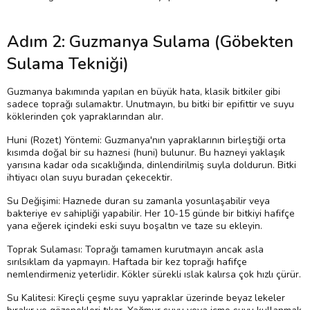
Adım 2: Guzmanya Sulama (Göbekten
Sulama Tekniği)
Guzmanya bakımında yapılan en büyük hata, klasik bitkiler gibi
sadece toprağı sulamaktır. Unutmayın, bu bitki bir epifittir ve suyu
köklerinden çok yapraklarından alır.
Huni (Rozet) Yöntemi: Guzmanya'nın yapraklarının birleştiği orta
kısımda doğal bir su haznesi (huni) bulunur. Bu hazneyi yaklaşık
yarısına kadar oda sıcaklığında, dinlendirilmiş suyla doldurun. Bitki
ihtiyacı olan suyu buradan çekecektir.
Su Değişimi: Haznede duran su zamanla yosunlaşabilir veya
bakteriye ev sahipliği yapabilir. Her 10-15 günde bir bitkiyi hafifçe
yana eğerek içindeki eski suyu boşaltın ve taze su ekleyin.
Toprak Sulaması: Toprağı tamamen kurutmayın ancak asla
sırılsıklam da yapmayın. Haftada bir kez toprağı hafifçe
nemlendirmeniz yeterlidir. Kökler sürekli ıslak kalırsa çok hızlı çürür.
Su Kalitesi: Kireçli çeşme suyu yapraklar üzerinde beyaz lekeler