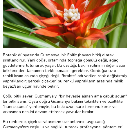
Botanik dünyasında Guzmanya, bir Epifit (havacı bitki) olarak
sınıflandırılır. Yani doğal ortamında toprağa gömülü değil, ağaç
gövdelerine tutunarak yaşar. Bu özelliği, bakım rutininin diğer salon
bitkilerinden tamamen farklı olmasını gerektirir. Gördüğünüz o
renkli kısım aslında çiçeği değil, "brakte" adı verilen renk değiştirmiş
yapraklarıdır; gerçek çiçekleri bu renkli yaprakların arasında minik
beyaz/sarı uçlar halinde belirir.
Çoğu bitki sever, Guzmanya'yı "bir hevesle alınan ama çabuk solan"
bir bitki sanır. Oysa doğru Guzmanya bakımı teknikleri ve özellikle
"huni sulama" yöntemiyle, bu bitki uzun süre formunu korur ve
arkasında neslini devam ettirecek yavrular bırakır.
Bu rehberde, çiçek seralarımızın uzmanlarının uyguladığı,
Guzmanya'nızı coşkulu ve sağlıklı tutacak profesyonel yöntemleri