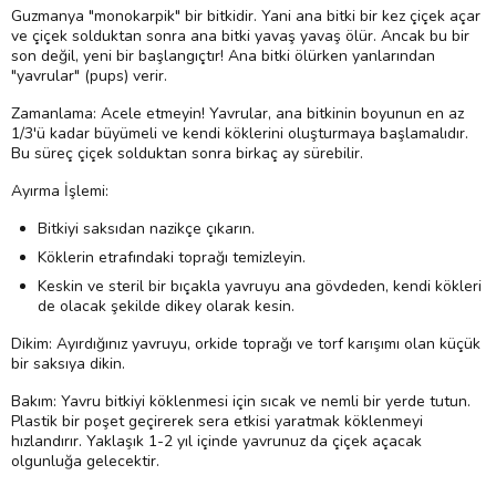
Guzmanya "monokarpik" bir bitkidir. Yani ana bitki bir kez çiçek açar
ve çiçek solduktan sonra ana bitki yavaş yavaş ölür. Ancak bu bir
son değil, yeni bir başlangıçtır! Ana bitki ölürken yanlarından
"yavrular" (pups) verir.
Zamanlama: Acele etmeyin! Yavrular, ana bitkinin boyunun en az
1/3'ü kadar büyümeli ve kendi köklerini oluşturmaya başlamalıdır.
Bu süreç çiçek solduktan sonra birkaç ay sürebilir.
Ayırma İşlemi:
Bitkiyi saksıdan nazikçe çıkarın.
Köklerin etrafındaki toprağı temizleyin.
Keskin ve steril bir bıçakla yavruyu ana gövdeden, kendi kökleri
de olacak şekilde dikey olarak kesin.
Dikim: Ayırdığınız yavruyu, orkide toprağı ve torf karışımı olan küçük
bir saksıya dikin.
Bakım: Yavru bitkiyi köklenmesi için sıcak ve nemli bir yerde tutun.
Plastik bir poşet geçirerek sera etkisi yaratmak köklenmeyi
hızlandırır. Yaklaşık 1-2 yıl içinde yavrunuz da çiçek açacak
olgunluğa gelecektir.