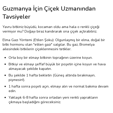
Guzmanya İçin Çiçek Uzmanından
Tavsiyeler
Yavru bitkiniz büyüdü, kocaman oldu ama hala o renkli çiçeği
vermiyor mu? Doğayı biraz kandırarak ona çiçek açtırabiliriz.
Elma Gazı Yöntemi (Etilen Şoku): Olgunlaşmış bir elma, doğal bir
bitki hormonu olan "etilen gazı" salgılar. Bu gaz, Bromelya
ailesindeki bitkilerin çiçeklenmesini tetikler.
Orta boy bir elmayı bitkinin toprağının üzerine koyun.
Bitkiyi ve elmayı şeffaf büyük bir poşetin içine koyun ve hava
almayacak şekilde kapatın.
Bu şekilde 1 hafta bekletin (Güneş altında bırakmayın,
pişmesin!).
1 hafta sonra poşeti açın, elmayı alın ve normal bakıma devam
edin.
Yaklaşık 6-8 hafta sonra ortadan yeni renkli yaprakların
çıkmaya başladığını göreceksiniz.