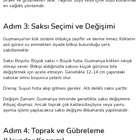
bırakır ve gözenekleri tıkar. Yağmur suyu veya içme suyu kullanmak
en sağlıklı yöntemdir.
Adım 3: Saksı Seçimi ve Değişimi
Guzmanya'nın kök sistemi oldukça zayıftır ve derine inmez. Köklerin
asıl görevi su emmekten ziyade bitkiyi bulunduğu yere
sabitlemektir.
Saksı Boyutu: Büyük saksı = Büyük hata. Guzmanya kökleri sıkışık
olmayı sever. Bitkiyi aldığınızda saksısı küçük görünse bile
değiştirmek için acele etmeyin. Genellikle 12-14 cm çapındaki
saksılar ömrü boyunca yeterli olur.
Drenaj: Suyun hızla akıp gitmesi gerekir. Altı delikli saksı şarttır.
Değişim Zamanı: Guzmanya ömründe genellikle saksı değişimine
ihtiyaç duymaz. Ancak toprak çok kalitesizleştiyse veya yavru
ayırma işlemi yapılacaksa saksı değişimi ilkbaharda yapılmalıdır.
Adım 4: Toprak ve Gübreleme