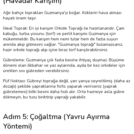
(Havadar Karışım)
Ağır bahçe toprakları Guzmanya'yı boğar. Köklerin hava alması
hayati önem taşır.
İdeal Toprak: En iyi karışım Orkide Toprağı ile hazırlanandır. Çam
kabuğu, turba yosunu (torf) ve perlit karışımı Guzmanya için
mükemmeldir. Bu karışım hem nemi tutar hem de fazla suyun
anında akıp gitmesini sağlar. "Guzmanya toprağı" bulamazsanız,
hazır orkide toprağı alıp içine biraz torf karıştırabilirsiniz.
Gübreleme: Guzmanya çok fazla besine ihtiyaç duymaz. Büyüme
dönemi olan ilkbahar ve yaz aylarında, ayda bir kez orkideler için
üretilen sıvı gübreden verebilirsiniz.
Püf Noktası: Gübreyi toprağa değil, yarı yarıya seyreltilmiş (daha az
dozajlı) şekilde yapraklarına fısfıs yaparak verirseniz (yaprak
gübrelemesi) bitki besini daha hızlı alır. Orta hazneye asla gübre
dökmeyin, bu tuzu biriktirip yaprağı yakabilir.
Adım 5: Çoğaltma (Yavru Ayırma
Yöntemi)