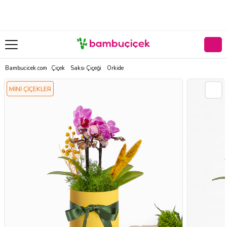
Bambucicek.com
Çiçek
Saksı Çiçeği
Orkide
MİNİ ÇİÇEKLER