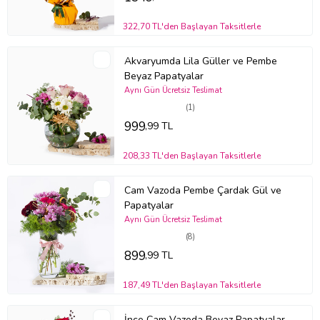
Stok durumuna göre ürünlerde ufak değişiklikler olabilir.
322,70 TL'den Başlayan Taksitlerle
Ürün Kodu:
bm271
Akvaryumda Lila Güller ve Pembe
Beyaz Papatyalar
Aynı Gün Ücretsiz Teslimat
(1)
999
,99 TL
208,33 TL'den Başlayan Taksitlerle
Cam Vazoda Pembe Çardak Gül ve
Papatyalar
Aynı Gün Ücretsiz Teslimat
(8)
899
,99 TL
187,49 TL'den Başlayan Taksitlerle
İnce Cam Vazoda Beyaz Papatyalar