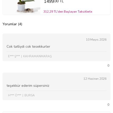
1499
,00 TL
312,29 TL'den Başlayan Taksitlerle
Yorumlar (4)
10 Mayıs 2026
Cok tatliydi cok tesekkurler
E*** Ş***
KAHRAMANMARAŞ
0
12 Haziran 2026
teşekkür ederim süpersiniz
H*** Ö***
BURSA
0