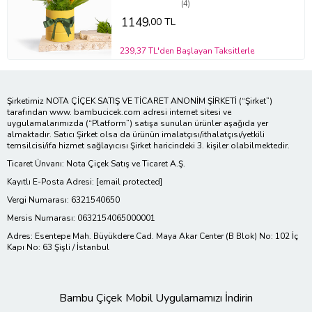
(4)
1149
,00 TL
239,37 TL'den Başlayan Taksitlerle
Şirketimiz NOTA ÇİÇEK SATIŞ VE TİCARET ANONİM ŞİRKETİ (“Şirket”)
tarafından www. bambucicek.com adresi internet sitesi ve
uygulamalarımızda (“Platform”) satışa sunulan ürünler aşağıda yer
almaktadır. Satıcı Şirket olsa da ürünün imalatçısı/ithalatçısı/yetkili
temsilcisi/ifa hizmet sağlayıcısı Şirket haricindeki 3. kişiler olabilmektedir.
Ticaret Ünvanı: Nota Çiçek Satış ve Ticaret A.Ş.
Kayıtlı E-Posta Adresi:
[email protected]
Vergi Numarası: 6321540650
Mersis Numarası: 0632154065000001
Adres: Esentepe Mah. Büyükdere Cad. Maya Akar Center (B Blok) No: 102 İç
Kapı No: 63 Şişli / İstanbul
Bambu Çiçek Mobil Uygulamamızı İndirin