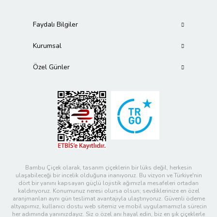
Faydalı Bilgiler
Kurumsal
Özel Günler
Bambu Çiçek olarak, tasarım çiçeklerin bir lüks değil, herkesin
ulaşabileceği bir incelik olduğuna inanıyoruz. Bu vizyon ve Türkiye'nin
dört bir yanını kapsayan güçlü lojistik ağımızla mesafeleri ortadan
kaldırıyoruz. Konumunuz neresi olursa olsun; sevdiklerinize en özel
aranjmanları aynı gün teslimat avantajıyla ulaştırıyoruz. Güvenli ödeme
altyapımız, kullanıcı dostu web sitemiz ve mobil uygulamamızla sürecin
her adımında yanınızdayız. Siz o özel anı hayal edin, biz en şık çiçeklerle