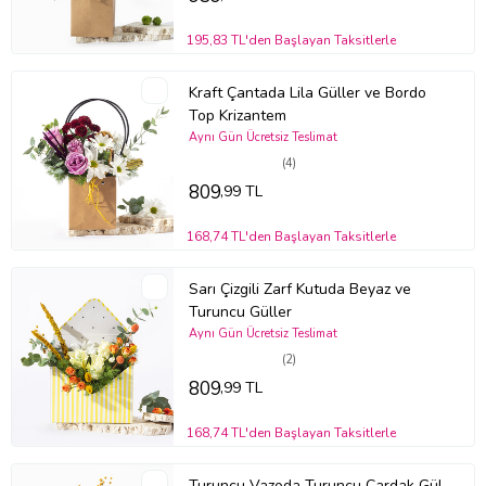
diğer çiçeklerin daha uzun süre taze kalmasını sağlayabilirsiniz.
195,83 TL'den Başlayan Taksitlerle
Bazı güllerin uç kısımdaki yapraklarında meydana gelen siyah
alanlar ürünün özel tür olmasından kaynaklı olup güle ait bir kusur
teşkil etmemektedir.
Kraft Çantada Lila Güller ve Bordo
Top Krizantem
Stok durumuna göre ürünlerde ufak değişiklikler olabilir.
Aynı Gün Ücretsiz Teslimat
Ürün Kodu:
bmb196
(4)
809
,99 TL
168,74 TL'den Başlayan Taksitlerle
Sarı Çizgili Zarf Kutuda Beyaz ve
Turuncu Güller
Aynı Gün Ücretsiz Teslimat
(2)
809
,99 TL
168,74 TL'den Başlayan Taksitlerle
Turuncu Vazoda Turuncu Çardak Gül