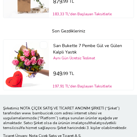
879
,99 TL
183,33 TL'den Başlayan Taksitlerle
Son Gezdikleriniz
Sarı Bukette 7 Pembe Gül ve Gülen
Kalpli Yastık
Aynı Gün Ücretsiz Teslimat
949
,99 TL
197,91 TL'den Başlayan Taksitlerle
Şirketimiz NOTA ÇİÇEK SATIŞ VE TİCARET ANONİM ŞİRKETİ (“Şirket”)
tarafından www. bambucicek.com adresi internet sitesi ve
uygulamalarımızda (“Platform”) satışa sunulan ürünler aşağıda yer
almaktadır. Satıcı Şirket olsa da ürünün imalatçısı/ithalatçısı/yetkili
temsilcisi/ifa hizmet sağlayıcısı Şirket haricindeki 3. kişiler olabilmektedir.
Ticaret Ünvanı: Nota Çiçek Satış ve Ticaret A.Ş.