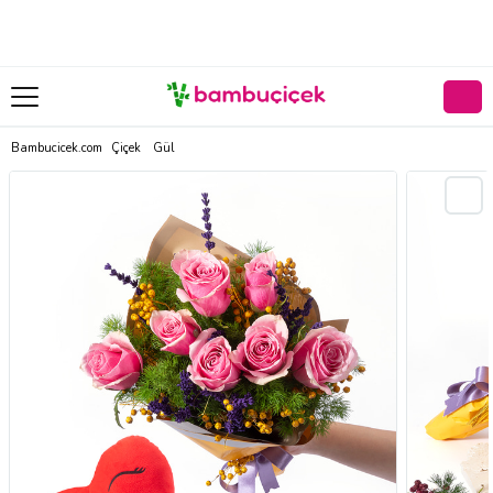
Bambucicek.com
Çiçek
Gül