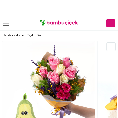
Bambucicek.com
Çiçek
Gül