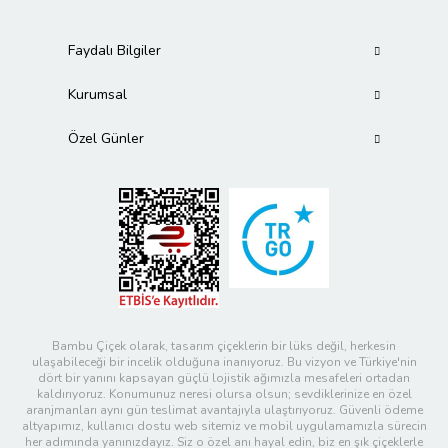
Faydalı Bilgiler
Kurumsal
Özel Günler
Bambu Çiçek olarak, tasarım çiçeklerin bir lüks değil, herkesin
ulaşabileceği bir incelik olduğuna inanıyoruz. Bu vizyon ve Türkiye'nin
dört bir yanını kapsayan güçlü lojistik ağımızla mesafeleri ortadan
kaldırıyoruz. Konumunuz neresi olursa olsun; sevdiklerinize en özel
aranjmanları aynı gün teslimat avantajıyla ulaştırıyoruz. Güvenli ödeme
altyapımız, kullanıcı dostu web sitemiz ve mobil uygulamamızla sürecin
her adımında yanınızdayız. Siz o özel anı hayal edin, biz en şık çiçeklerle