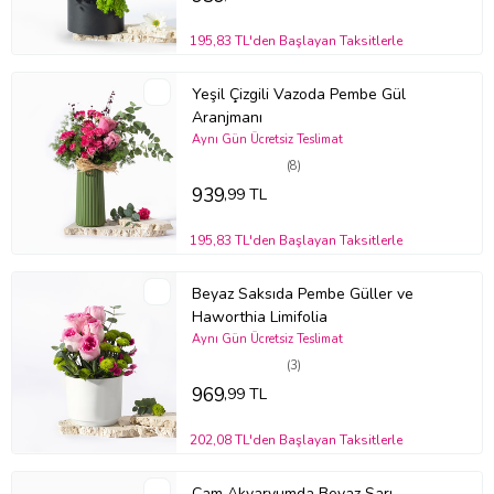
Bazı güllerin uç kısımdaki yapraklarında meydana gelen siyah
alanlar ürünün özel tür olmasından kaynaklı olup güle ait bir kusur
195,83 TL'den Başlayan Taksitlerle
teşkil etmemektedir.
Stok durumuna göre ürünlerde ufak değişiklikler olabilir.
Yeşil Çizgili Vazoda Pembe Gül
Ürün Kodu:
bmb210
Aranjmanı
Aynı Gün Ücretsiz Teslimat
(8)
939
,99 TL
195,83 TL'den Başlayan Taksitlerle
Beyaz Saksıda Pembe Güller ve
Haworthia Limifolia
Aynı Gün Ücretsiz Teslimat
(3)
969
,99 TL
202,08 TL'den Başlayan Taksitlerle
Cam Akvaryumda Beyaz Sarı