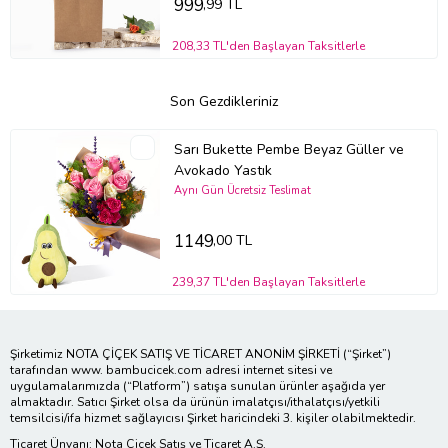
999
,99 TL
208,33 TL'den Başlayan Taksitlerle
Son Gezdikleriniz
Sarı Bukette Pembe Beyaz Güller ve
Avokado Yastık
Aynı Gün Ücretsiz Teslimat
1149
,00 TL
239,37 TL'den Başlayan Taksitlerle
Şirketimiz NOTA ÇİÇEK SATIŞ VE TİCARET ANONİM ŞİRKETİ (“Şirket”)
tarafından www. bambucicek.com adresi internet sitesi ve
uygulamalarımızda (“Platform”) satışa sunulan ürünler aşağıda yer
almaktadır. Satıcı Şirket olsa da ürünün imalatçısı/ithalatçısı/yetkili
temsilcisi/ifa hizmet sağlayıcısı Şirket haricindeki 3. kişiler olabilmektedir.
Ticaret Ünvanı: Nota Çiçek Satış ve Ticaret A.Ş.