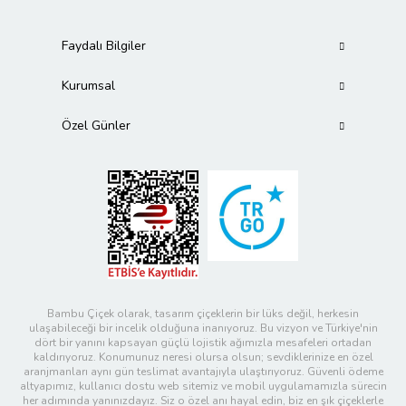
Faydalı Bilgiler
Kurumsal
Özel Günler
Bambu Çiçek olarak, tasarım çiçeklerin bir lüks değil, herkesin
ulaşabileceği bir incelik olduğuna inanıyoruz. Bu vizyon ve Türkiye'nin
dört bir yanını kapsayan güçlü lojistik ağımızla mesafeleri ortadan
kaldırıyoruz. Konumunuz neresi olursa olsun; sevdiklerinize en özel
aranjmanları aynı gün teslimat avantajıyla ulaştırıyoruz. Güvenli ödeme
altyapımız, kullanıcı dostu web sitemiz ve mobil uygulamamızla sürecin
her adımında yanınızdayız. Siz o özel anı hayal edin, biz en şık çiçeklerle