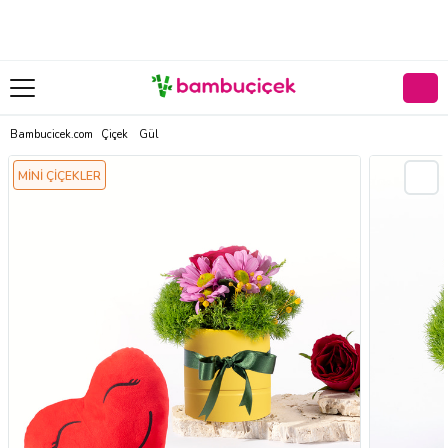
Bambucicek.com
Çiçek
Gül
MİNİ ÇİÇEKLER