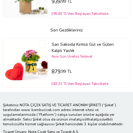
939
,99 TL
195,83 TL'den Başlayan Taksitlerle
Son Gezdikleriniz
Sarı Saksıda Kırmızı Gül ve Gülen
Kalpli Yastık
Aynı Gün Ücretsiz Teslimat
879
,99 TL
183,33 TL'den Başlayan Taksitlerle
Şirketimiz NOTA ÇİÇEK SATIŞ VE TİCARET ANONİM ŞİRKETİ (“Şirket”)
tarafından www. bambucicek.com adresi internet sitesi ve
uygulamalarımızda (“Platform”) satışa sunulan ürünler aşağıda yer
almaktadır. Satıcı Şirket olsa da ürünün imalatçısı/ithalatçısı/yetkili
temsilcisi/ifa hizmet sağlayıcısı Şirket haricindeki 3. kişiler olabilmektedir.
Ticaret Ünvanı: Nota Çiçek Satış ve Ticaret A.Ş.