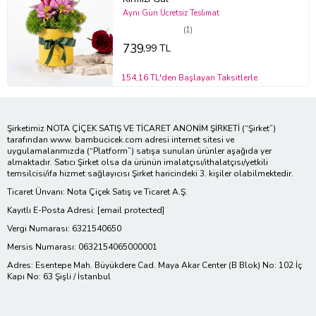
Aynı Gün Ücretsiz Teslimat
(1)
739
,99 TL
154,16 TL'den Başlayan Taksitlerle
Şirketimiz NOTA ÇİÇEK SATIŞ VE TİCARET ANONİM ŞİRKETİ (“Şirket”)
tarafından www. bambucicek.com adresi internet sitesi ve
uygulamalarımızda (“Platform”) satışa sunulan ürünler aşağıda yer
almaktadır. Satıcı Şirket olsa da ürünün imalatçısı/ithalatçısı/yetkili
temsilcisi/ifa hizmet sağlayıcısı Şirket haricindeki 3. kişiler olabilmektedir.
Ticaret Ünvanı: Nota Çiçek Satış ve Ticaret A.Ş.
Kayıtlı E-Posta Adresi:
[email protected]
Vergi Numarası: 6321540650
Mersis Numarası: 0632154065000001
Adres: Esentepe Mah. Büyükdere Cad. Maya Akar Center (B Blok) No: 102 İç
Kapı No: 63 Şişli / İstanbul