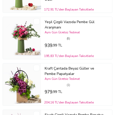
teşkil etmemektedir.
Stok durumuna göre ürünlerde ufak değişiklikler olabilir.
172,91 TL'den Başlayan Taksitlerle
Ürün Kodu:
bm204
Yeşil Çizgili Vazoda Pembe Gül
Aranjmanı
Aynı Gün Ücretsiz Teslimat
(8)
939
,99 TL
195,83 TL'den Başlayan Taksitlerle
Kraft Çantada Beyaz Güller ve
Pembe Papatyalar
Aynı Gün Ücretsiz Teslimat
(1)
979
,99 TL
204,16 TL'den Başlayan Taksitlerle
Siyah Çizgili Vazoda Pembe Papatya