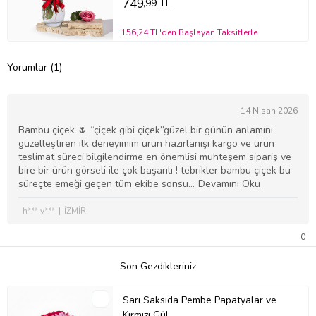
749
,99 TL
156,24 TL'den Başlayan Taksitlerle
Yorumlar (1)
14 Nisan 2026
Bambu çiçek 🌷 “çiçek gibi çiçek”güzel bir günün anlamını
güzelleştiren ilk deneyimim ürün hazırlanışı kargo ve ürün
teslimat süreci,bilgilendirme en önemlisi muhteşem sipariş ve
bire bir ürün görseli ile çok başarılı ! tebrikler bambu çiçek bu
süreçte emeği geçen tüm ekibe sonsu
h*** y***
İZMİR
0
Son Gezdikleriniz
Sarı Saksıda Pembe Papatyalar ve
Kırmızı Gül