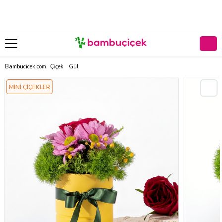
Bambucicek.com
Çiçek
Gül
MİNİ ÇİÇEKLER