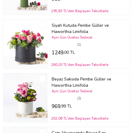
teşkil etmemektedir.
Stok durumuna göre ürünlerde ufak değişiklikler olabilir.
195,83 TL'den Başlayan Taksitlerle
Ürün Kodu:
bmb127
Siyah Kutuda Pembe Güller ve
Haworthia Limifolia
Aynı Gün Ücretsiz Teslimat
(1)
1249
,00 TL
260,20 TL'den Başlayan Taksitlerle
Beyaz Saksıda Pembe Güller ve
Haworthia Limifolia
Aynı Gün Ücretsiz Teslimat
(3)
969
,99 TL
202,08 TL'den Başlayan Taksitlerle
Cam Akvaryumda Beyaz Sarı