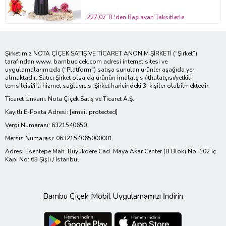
227,07 TL'den Başlayan Taksitlerle
Şirketimiz NOTA ÇİÇEK SATIŞ VE TİCARET ANONİM ŞİRKETİ (“Şirket”)
tarafından www. bambucicek.com adresi internet sitesi ve
uygulamalarımızda (“Platform”) satışa sunulan ürünler aşağıda yer
almaktadır. Satıcı Şirket olsa da ürünün imalatçısı/ithalatçısı/yetkili
temsilcisi/ifa hizmet sağlayıcısı Şirket haricindeki 3. kişiler olabilmektedir.
Ticaret Ünvanı: Nota Çiçek Satış ve Ticaret A.Ş.
Kayıtlı E-Posta Adresi:
[email protected]
Vergi Numarası: 6321540650
Mersis Numarası: 0632154065000001
Adres: Esentepe Mah. Büyükdere Cad. Maya Akar Center (B Blok) No: 102 İç
Kapı No: 63 Şişli / İstanbul
Bambu Çiçek Mobil Uygulamamızı İndirin