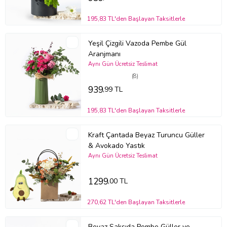
bir dokunuş yapmanızı sağlar.
Bazı güllerin uç kısımdaki yapraklarında meydana gelen siyah
195,83 TL'den Başlayan Taksitlerle
alanlar ürünün özel tür olmasından kaynaklı olup güle ait bir kusur
teşkil etmemektedir.
Yeşil Çizgili Vazoda Pembe Gül
Stok durumuna göre ürünlerde ufak değişiklikler olabilir.
Aranjmanı
Aynı Gün Ücretsiz Teslimat
Ürün Kodu:
bm193
(8)
939
,99 TL
195,83 TL'den Başlayan Taksitlerle
Kraft Çantada Beyaz Turuncu Güller
& Avokado Yastık
Aynı Gün Ücretsiz Teslimat
1299
,00 TL
270,62 TL'den Başlayan Taksitlerle
Beyaz Saksıda Pembe Güller ve