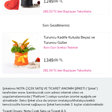
1249
,00 TL
260,20 TL'den Başlayan Taksitlerle
Son Gezdikleriniz
Turuncu Kadife Kutuda Beyaz ve
Turuncu Güller
Aynı Gün Ücretsiz Teslimat
1349
,00 TL
281,04 TL'den Başlayan Taksitlerle
Şirketimiz NOTA ÇİÇEK SATIŞ VE TİCARET ANONİM ŞİRKETİ (“Şirket”)
tarafından www. bambucicek.com adresi internet sitesi ve
uygulamalarımızda (“Platform”) satışa sunulan ürünler aşağıda yer
almaktadır. Satıcı Şirket olsa da ürünün imalatçısı/ithalatçısı/yetkili
temsilcisi/ifa hizmet sağlayıcısı Şirket haricindeki 3. kişiler olabilmektedir.
Ticaret Ünvanı: Nota Çiçek Satış ve Ticaret A.Ş.