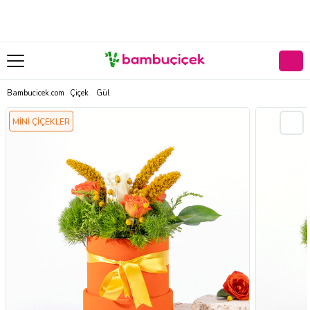
Bambucicek.com
Çiçek
Gül
MİNİ ÇİÇEKLER