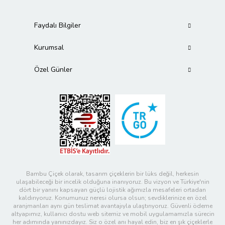
Faydalı Bilgiler
Kurumsal
Özel Günler
Bambu Çiçek olarak, tasarım çiçeklerin bir lüks değil, herkesin
ulaşabileceği bir incelik olduğuna inanıyoruz. Bu vizyon ve Türkiye'nin
dört bir yanını kapsayan güçlü lojistik ağımızla mesafeleri ortadan
kaldırıyoruz. Konumunuz neresi olursa olsun; sevdiklerinize en özel
aranjmanları aynı gün teslimat avantajıyla ulaştırıyoruz. Güvenli ödeme
altyapımız, kullanıcı dostu web sitemiz ve mobil uygulamamızla sürecin
her adımında yanınızdayız. Siz o özel anı hayal edin, biz en şık çiçeklerle