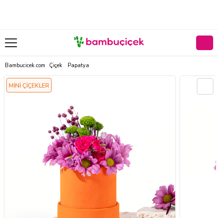
Bambucicek.com
Çiçek
Papatya
MİNİ ÇİÇEKLER