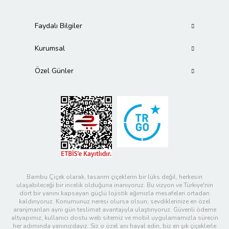
Faydalı Bilgiler
Kurumsal
Özel Günler
Bambu Çiçek olarak, tasarım çiçeklerin bir lüks değil, herkesin
ulaşabileceği bir incelik olduğuna inanıyoruz. Bu vizyon ve Türkiye'nin
dört bir yanını kapsayan güçlü lojistik ağımızla mesafeleri ortadan
kaldırıyoruz. Konumunuz neresi olursa olsun; sevdiklerinize en özel
aranjmanları aynı gün teslimat avantajıyla ulaştırıyoruz. Güvenli ödeme
altyapımız, kullanıcı dostu web sitemiz ve mobil uygulamamızla sürecin
her adımında yanınızdayız. Siz o özel anı hayal edin, biz en şık çiçeklerle