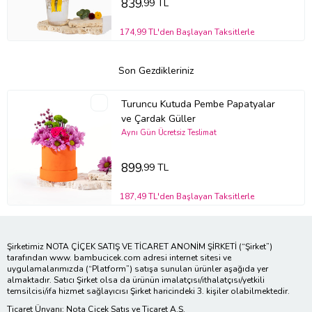
839
,99 TL
174,99 TL'den Başlayan Taksitlerle
Son Gezdikleriniz
Turuncu Kutuda Pembe Papatyalar
ve Çardak Güller
Aynı Gün Ücretsiz Teslimat
899
,99 TL
187,49 TL'den Başlayan Taksitlerle
Şirketimiz NOTA ÇİÇEK SATIŞ VE TİCARET ANONİM ŞİRKETİ (“Şirket”)
tarafından www. bambucicek.com adresi internet sitesi ve
uygulamalarımızda (“Platform”) satışa sunulan ürünler aşağıda yer
almaktadır. Satıcı Şirket olsa da ürünün imalatçısı/ithalatçısı/yetkili
temsilcisi/ifa hizmet sağlayıcısı Şirket haricindeki 3. kişiler olabilmektedir.
Ticaret Ünvanı: Nota Çiçek Satış ve Ticaret A.Ş.