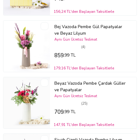
Ekstra bakım gerektirmeyen bu aranjman, yaşam alanlarınıza güzel
156,24 TL'den Başlayan Taksitlerle
bir dokunuş yapmanızı sağlar.
Bazı güllerin uç kısımdaki yapraklarında meydana gelen siyah
Bej Vazoda Pembe Gül Papatyalar
alanlar ürünün özel tür olmasından kaynaklı olup güle ait bir kusur
ve Beyaz Lilyum
teşkil etmemektedir.
Aynı Gün Ücretsiz Teslimat
Stok durumuna göre ürünlerde ufak değişiklikler olabilir.
(4)
Ürün Kodu:
bm194
859
,99 TL
179,16 TL'den Başlayan Taksitlerle
Beyaz Vazoda Pembe Çardak Güller
ve Papatyalar
Aynı Gün Ücretsiz Teslimat
(25)
709
,99 TL
147,91 TL'den Başlayan Taksitlerle
Siyah Çizgili Vazoda Pembe Lilyum