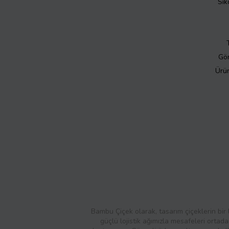
Sık
Gör
Ürün
Bambu Çiçek olarak, tasarım çiçeklerin bir 
güçlü lojistik ağımızla mesafeleri ortad