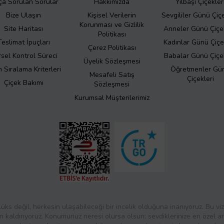
ça Sorulan Sorular
Hakkımızda
Yılbaşı Çiçekler
Bize Ulaşın
Kişisel Verilerin
Sevgililer Günü Çiçe
Korunması ve Gizlilik
Site Haritası
Anneler Günü Çiçek
Politikası
Teslimat İpuçları
Kadınlar Günü Çiçe
Çerez Politikası
sel Kontrol Süreci
Babalar Günü Çiçek
Üyelik Sözleşmesi
 Sıralama Kriterleri
Öğretmenler Gü
Mesafeli Satış
Çiçekleri
Çiçek Bakımı
Sözleşmesi
Kurumsal Müşterilerimiz
lüks değil, herkesin ulaşabileceği bir incelik olduğuna inanıyoruz. Bu vi
an kaldırıyoruz. Konumunuz neresi olursa olsun; sevdiklerinize en özel a