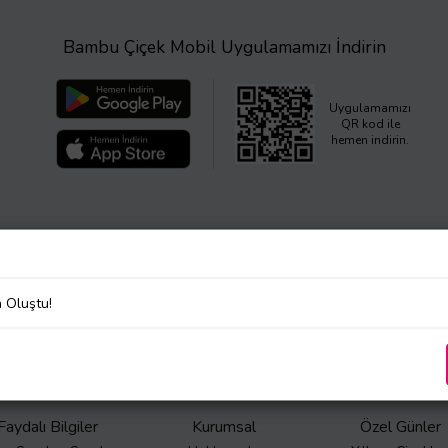
Bambu Çiçek Mobil Uygulamamızı İndirin
Uygulamamızı
QR kod ile
hemen indirin.
a Oluştu!
iliğini önemsiyoruz. Şirketimizin kişisel veri işleme süreçleri hakkında de
Korunması ve Gizlilik Politikası
’nı inceleyiniz.
Faydalı Bilgiler
Kurumsal
Özel Günler