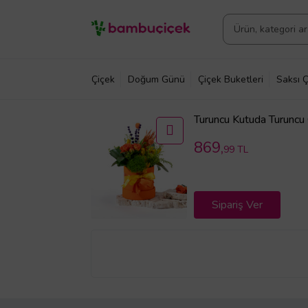
Çiçek
Doğum Günü
Çiçek Buketleri
Saksı Ç
Turuncu Kutuda Turuncu
Craspedia
869,
99 TL
Sipariş Ver