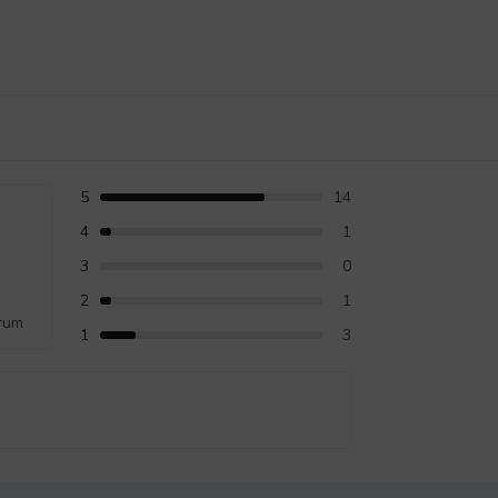
5
14
4
1
3
0
2
1
rum
1
3