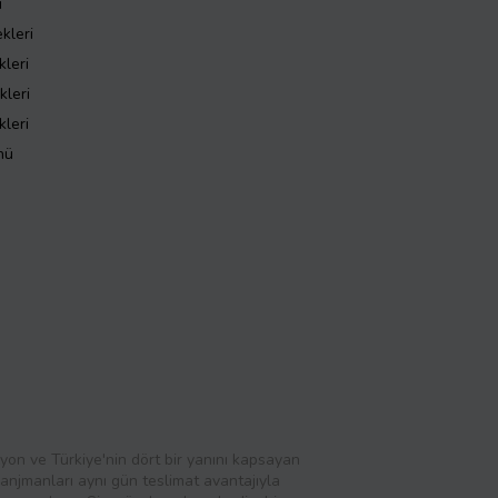
i
kleri
leri
kleri
leri
nü
zyon ve Türkiye'nin dört bir yanını kapsayan
ranjmanları aynı gün teslimat avantajıyla