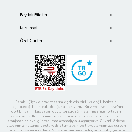
Faydalı Bilgiler
Kurumsal
Özel Günler
Bambu Çiçek olarak, tasarım çiçeklerin bir lüks değil, herkesin
ulaşabileceği bir incelik olduğuna inanıyoruz. Bu vizyon ve Türkiye'nin
dört bir yanını kapsayan güçlü lojistik ağımızla mesafeleri ortadan
kaldırıyoruz. Konumunuz neresi olursa olsun; sevdiklerinize en özel
aranjmanları aynı gün teslimat avantajıyla ulaştırıyoruz. Güvenli ödeme
altyapımız, kullanıcı dostu web sitemiz ve mobil uygulamamızla sürecin
her adımında yanınızdayız. Siz o özel anı hayal edin, biz en şık çiçeklerle