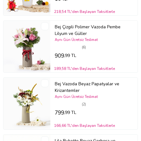
klorsuz ve dinlenmiş su ile değiştirmek çiçeklerinizin ömrünü
uzatmanızı sağlayacaktır. Solan veya kuruyan çiçekleri temizleyerek
218,54 TL'den Başlayan Taksitlerle
diğer çiçeklerin daha uzun süre taze kalmasını sağlayabilirsiniz.
Bazı güllerin uç kısımdaki yapraklarında meydana gelen siyah
Bej Çizgili Polimer Vazoda Pembe
alanlar ürünün özel tür olmasından kaynaklı olup güle ait bir kusur
Lilyum ve Güller
teşkil etmemektedir.
Aynı Gün Ücretsiz Teslimat
Stok durumuna göre ürünlerde ufak değişiklikler olabilir.
(6)
Ürün Kodu:
bmb217
909
,99 TL
189,58 TL'den Başlayan Taksitlerle
Bej Vazoda Beyaz Papatyalar ve
Krizantemler
Aynı Gün Ücretsiz Teslimat
(2)
799
,99 TL
166,66 TL'den Başlayan Taksitlerle
Lila Bukette Beyaz Gerbera ve