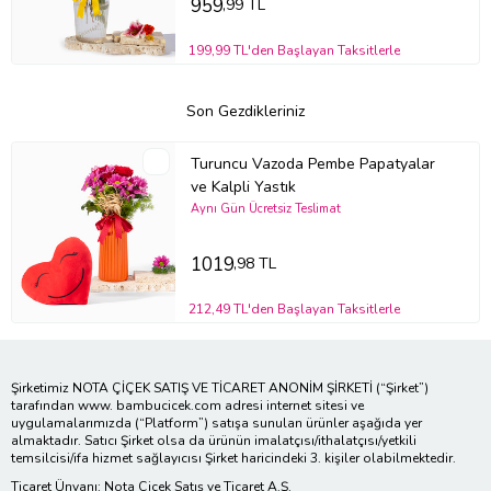
959
,99 TL
199,99 TL'den Başlayan Taksitlerle
Son Gezdikleriniz
Turuncu Vazoda Pembe Papatyalar
ve Kalpli Yastık
Aynı Gün Ücretsiz Teslimat
1019
,98 TL
212,49 TL'den Başlayan Taksitlerle
Şirketimiz NOTA ÇİÇEK SATIŞ VE TİCARET ANONİM ŞİRKETİ (“Şirket”)
tarafından www. bambucicek.com adresi internet sitesi ve
uygulamalarımızda (“Platform”) satışa sunulan ürünler aşağıda yer
almaktadır. Satıcı Şirket olsa da ürünün imalatçısı/ithalatçısı/yetkili
temsilcisi/ifa hizmet sağlayıcısı Şirket haricindeki 3. kişiler olabilmektedir.
Ticaret Ünvanı: Nota Çiçek Satış ve Ticaret A.Ş.