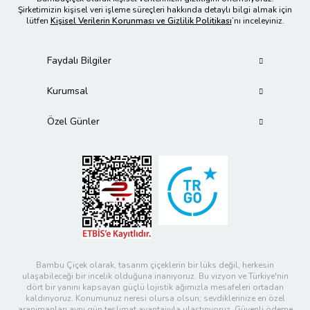
Şirketimizin kişisel veri işleme süreçleri hakkında detaylı bilgi almak için
lütfen
Kişisel Verilerin Korunması ve Gizlilik Politikası
’nı inceleyiniz.
Faydalı Bilgiler
Kurumsal
Özel Günler
Bambu Çiçek olarak, tasarım çiçeklerin bir lüks değil, herkesin
ulaşabileceği bir incelik olduğuna inanıyoruz. Bu vizyon ve Türkiye'nin
dört bir yanını kapsayan güçlü lojistik ağımızla mesafeleri ortadan
kaldırıyoruz. Konumunuz neresi olursa olsun; sevdiklerinize en özel
aranjmanları aynı gün teslimat avantajıyla ulaştırıyoruz. Güvenli ödeme