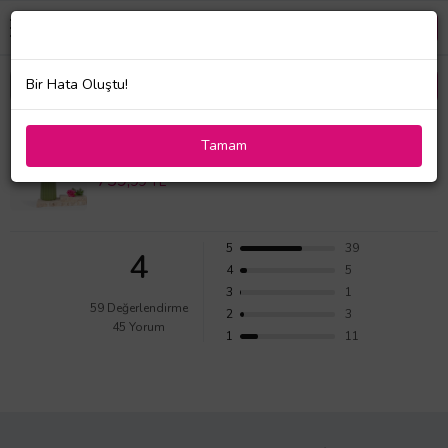
Bir Hata Oluştu!
Yeşil Vazoda Pembe Çardak Güller ve Lavantalar
Tamam
Değerlendirmeleri
759,
99 TL
5
39
4
4
5
3
1
59 Değerlendirme
2
3
45 Yorum
1
11