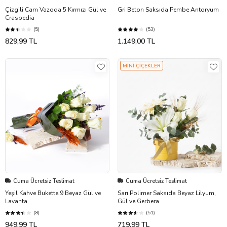
Çizgili Cam Vazoda 5 Kırmızı Gül ve
Gri Beton Saksıda Pembe Antoryum
Craspedia
(5)
(53)
829,99 TL
1.149,00 TL
MİNİ ÇİÇEKLER
Cuma Ücretsiz Teslimat
Cuma Ücretsiz Teslimat
Yeşil Kahve Bukette 9 Beyaz Gül ve
Sarı Polimer Saksıda Beyaz Lilyum,
Lavanta
Gül ve Gerbera
(8)
(51)
949,99 TL
719,99 TL