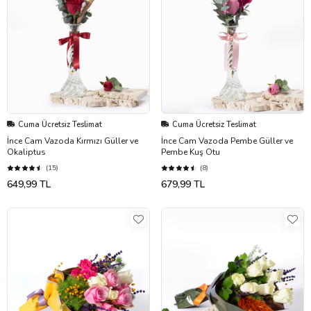
Cuma Ücretsiz Teslimat
Cuma Ücretsiz Teslimat
İnce Cam Vazoda Kırmızı Güller ve
İnce Cam Vazoda Pembe Güller ve
Okaliptus
Pembe Kuş Otu
(15)
(8)
649,99 TL
679,99 TL