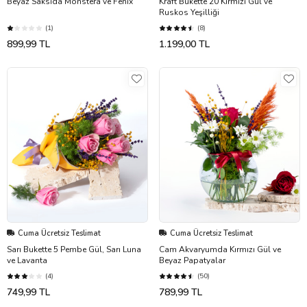
Beyaz Saksıda Monstera ve Fenix
Kraft Bukette 20 Kırmızı Gül ve
Ruskos Yeşilliği
(1)
(8)
899,99 TL
1.199,00 TL
Cuma Ücretsiz Teslimat
Cuma Ücretsiz Teslimat
Sarı Bukette 5 Pembe Gül, Sarı Luna
Cam Akvaryumda Kırmızı Gül ve
ve Lavanta
Beyaz Papatyalar
(4)
(50)
749,99 TL
789,99 TL