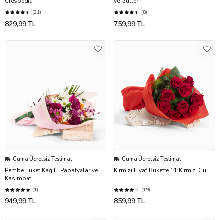
Crespedia
ve Güller
(21)
(8)
829,99 TL
759,99 TL
Cuma Ücretsiz Teslimat
Cuma Ücretsiz Teslimat
Pembe Buket Kağıtlı Papatyalar ve
Kırmızı Elyaf Bukette 11 Kırmızı Gül
Kasımpatı
(1)
(19)
949,99 TL
859,99 TL