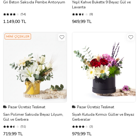
Gri Beton Saksıda Pembe Antoryum
Yeşil Kahve Bukette 9 Beyaz Gül ve
Lavanta
(54)
(8)
1.149,00 TL
949,99 TL
MİNİ ÇİÇEKLER
Pazar Ücretsiz Teslimat
Pazar Ücretsiz Teslimat
Sarı Polimer Saksıda Beyaz Lilyum,
Siyah Kutuda Kırmızı Güller ve Beyaz
Gül ve Gerbera
Gerberalar
(51)
(3)
719,99 TL
979,99 TL