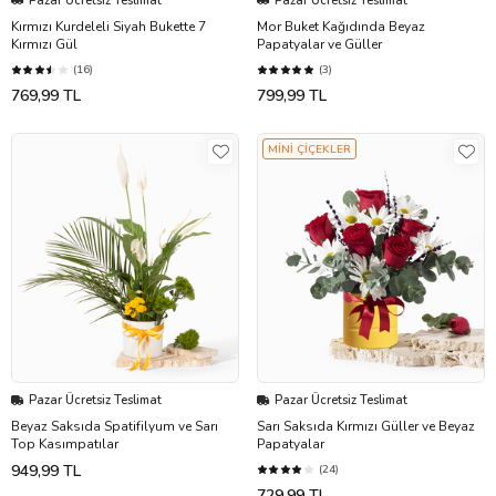
Pazar Ücretsiz Teslimat
Pazar Ücretsiz Teslimat
Kırmızı Kurdeleli Siyah Bukette 7
Mor Buket Kağıdında Beyaz
Kırmızı Gül
Papatyalar ve Güller
(16)
(3)
769,99 TL
799,99 TL
MİNİ ÇİÇEKLER
Pazar Ücretsiz Teslimat
Pazar Ücretsiz Teslimat
Beyaz Saksıda Spatifilyum ve Sarı
Sarı Saksıda Kırmızı Güller ve Beyaz
Top Kasımpatılar
Papatyalar
949,99 TL
(24)
729,99 TL