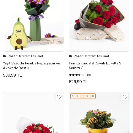
Pazar Ücretsiz Teslimat
Pazar Ücretsiz Teslimat
Yeşil Vazoda Pembe Papatyalar ve
Kırmızı Kurdeleli Siyah Bukette 9
Avokado Yastık
Kırmızı Gül
939,99 TL
(15)
829,99 TL
MİNİ ÇİÇEKLER