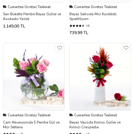
Cumartesi Ücretsiz Teslimat
Cumartesi Ücretsiz Teslimat
Sarı Bukette Pembe Beyaz Güller ve
Beyaz Saksıda Mor Kurdeleli
Avokado Yastık
Spatifilyum
1.149,00 TL
(4)
739,99 TL
Cumartesi Ücretsiz Teslimat
Cumartesi Ücretsiz Teslimat
Cam Akvaryumda 5 Pembe Gül ve
Beyaz Vazoda Kırmızı Güller ve
Mor Setteria
Kırmızı Craspedia
(4)
(4)