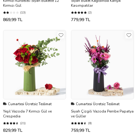
Kırmızı Kurdeleli Siyah Bukette 12
Siyah Buket Kağıdında Karışık
Kırmızı Gül
Kasımpatılar
(13)
(2)
869,99 TL
779,99 TL
Cumartesi Ücretsiz Teslimat
Cumartesi Ücretsiz Teslimat
Yeşil Vazoda 7 Kırmızı Gül ve
Siyah Çizgili Vazoda Pembe Papatya
Crespedia
ve Güller
(21)
(8)
829,99 TL
759,99 TL