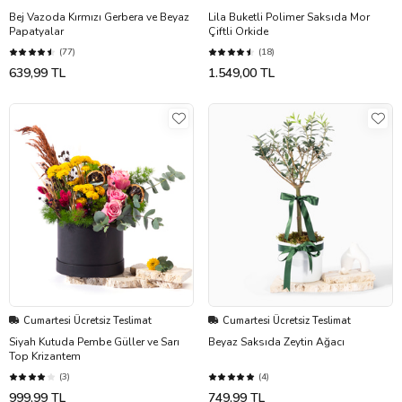
Bej Vazoda Kırmızı Gerbera ve Beyaz
Lila Buketli Polimer Saksıda Mor
Papatyalar
Çiftli Orkide
(77)
(18)
639,99 TL
1.549,00 TL
Cumartesi Ücretsiz Teslimat
Cumartesi Ücretsiz Teslimat
Siyah Kutuda Pembe Güller ve Sarı
Beyaz Saksıda Zeytin Ağacı
Top Krizantem
(3)
(4)
999,99 TL
749,99 TL