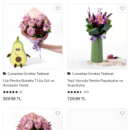
Cumartesi Ücretsiz Teslimat
Cumartesi Ücretsiz Teslimat
Lila Pembe Bukette 7 Lila Gül ve
Yeşil Vazoda Pembe Papatyalar ve
Avokado Yastık
Aspidistra
(3)
(20)
929,99 TL
729,99 TL