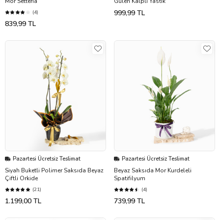
Mor Setteria
Gülen Kalpli Yastık
999,99 TL
(4)
839,99 TL
Pazartesi Ücretsiz Teslimat
Pazartesi Ücretsiz Teslimat
Siyah Buketli Polimer Saksıda Beyaz
Beyaz Saksıda Mor Kurdeleli
Çiftli Orkide
Spatifilyum
(21)
(4)
1.199,00 TL
739,99 TL