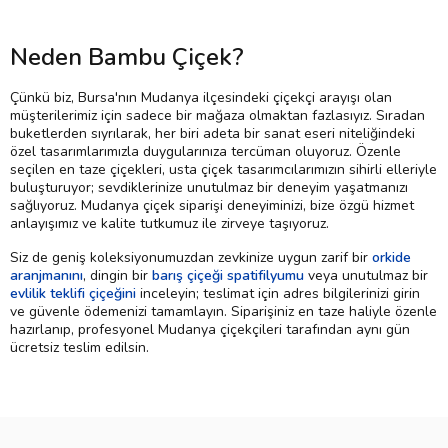
Neden Bambu Çiçek?
Çünkü biz, Bursa'nın Mudanya ilçesindeki çiçekçi arayışı olan
müşterilerimiz için sadece bir mağaza olmaktan fazlasıyız. Sıradan
buketlerden sıyrılarak, her biri adeta bir sanat eseri niteliğindeki
özel tasarımlarımızla duygularınıza tercüman oluyoruz. Özenle
seçilen en taze çiçekleri, usta çiçek tasarımcılarımızın sihirli elleriyle
buluşturuyor; sevdiklerinize unutulmaz bir deneyim yaşatmanızı
sağlıyoruz. Mudanya çiçek siparişi deneyiminizi, bize özgü hizmet
anlayışımız ve kalite tutkumuz ile zirveye taşıyoruz.
Siz de geniş koleksiyonumuzdan zevkinize uygun zarif bir
orkide
aranjmanını
, dingin bir
barış çiçeği spatifilyumu
veya unutulmaz bir
evlilik teklifi çiçeğini
inceleyin; teslimat için adres bilgilerinizi girin
ve güvenle ödemenizi tamamlayın. Siparişiniz en taze haliyle özenle
hazırlanıp, profesyonel Mudanya çiçekçileri tarafından aynı gün
ücretsiz teslim edilsin.