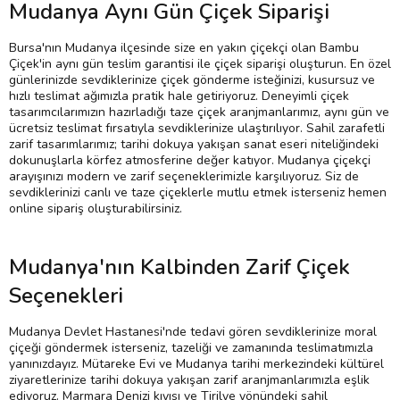
Mudanya Aynı Gün Çiçek Siparişi
Bursa'nın Mudanya ilçesinde size en yakın çiçekçi olan Bambu
Çiçek'in aynı gün teslim garantisi ile çiçek siparişi oluşturun. En özel
günlerinizde sevdiklerinize çiçek gönderme isteğinizi, kusursuz ve
hızlı teslimat ağımızla pratik hale getiriyoruz. Deneyimli çiçek
tasarımcılarımızın hazırladığı taze çiçek aranjmanlarımız, aynı gün ve
ücretsiz teslimat fırsatıyla sevdiklerinize ulaştırılıyor. Sahil zarafetli
zarif tasarımlarımız; tarihi dokuya yakışan sanat eseri niteliğindeki
dokunuşlarla körfez atmosferine değer katıyor. Mudanya çiçekçi
arayışınızı modern ve zarif seçeneklerimizle karşılıyoruz. Siz de
sevdiklerinizi canlı ve taze çiçeklerle mutlu etmek isterseniz hemen
online sipariş oluşturabilirsiniz.
Mudanya'nın Kalbinden Zarif Çiçek
Seçenekleri
Mudanya Devlet Hastanesi'nde tedavi gören sevdiklerinize moral
çiçeği göndermek isterseniz, tazeliği ve zamanında teslimatımızla
yanınızdayız. Mütareke Evi ve Mudanya tarihi merkezindeki kültürel
ziyaretlerinize tarihi dokuya yakışan zarif aranjmanlarımızla eşlik
ediyoruz. Marmara Denizi kıyısı ve Tirilye yönündeki sahil