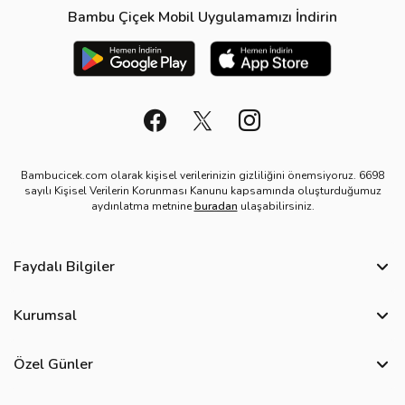
Bambu Çiçek Mobil Uygulamamızı İndirin
Bambucicek.com olarak kişisel verilerinizin gizliliğini önemsiyoruz. 6698
sayılı Kişisel Verilerin Korunması Kanunu kapsamında oluşturduğumuz
aydınlatma metnine
buradan
ulaşabilirsiniz.
Faydalı Bilgiler
Sıkça Sorulan Sorular
Kurumsal
Bize Ulaşın
Hakkımızda
Site Haritası
Özel Günler
Kişisel Verilerin Korunması ve Gizlilik Politikası
Teslimat İpuçları
Yılbaşı Çiçekleri