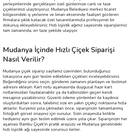
yerleşimlerinde gerçekleşen özel günlerinize canlı ve taze
çiçeklerimizi ulaştırıyoruz. Mudanya Belediyesi merkez ticaret
bölgesindeki iş yerlerine ve liman ekseninde faaliyet gösteren
firmalara şıklık katacak özel tasarımlarımızla profesyonel bir
dokunuş ekleyebilirsiniz. Hızlı lojistik ağımız sayesinde siparişleriniz
tam zamanında, en taze şekilde ulaşıyor.
Mudanya İçinde Hızlı Çiçek Siparişi
Nasıl Verilir?
Mudanya çiçek siparişi sayfamız üzerinden, bulunduğunuz
lokasyona aynı gün teslim edilebilen çiçekleri inceleyebilirsiniz.
Beğendiğiniz ürünü seçin, gönderim zamanını planlayın ve teslimat
adresini ekleyin. Kart notu aşamasında duygusal hazır kart
notlarımızdan faydalanabilir ya da kalbinizden geçen kendi
mesajınızı yazabilirsiniz. Güvenli ödeme yöntemleri ile kaydınızı
oluşturduktan sonra, talebiniz size en yakın çiçekçi noktasına hızla
aktarılır. Kuryemiz yola çıkmadan önce, siparişinizin tamamlanmış
fotoğrafı görsel onayınız için sunulur. Sizin onayınızla birlikte
hediyeniz aynı gün teslim edilmek üzere yola çıkar. Siparişinizin her
aşaması Bambu Çiçek'in pratik arayüzü ve Mudanya genelindeki
hızlı lojistik ağı sayesinde sorunsuz ilerler.