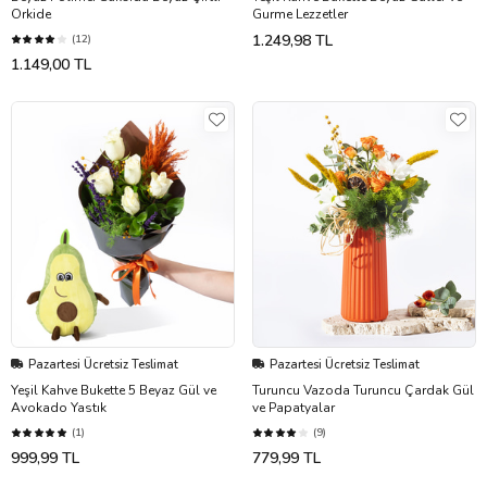
Orkide
Gurme Lezzetler
1.249,98 TL
(12)
1.149,00 TL
Pazartesi Ücretsiz Teslimat
Pazartesi Ücretsiz Teslimat
Yeşil Kahve Bukette 5 Beyaz Gül ve
Turuncu Vazoda Turuncu Çardak Gül
Avokado Yastık
ve Papatyalar
(1)
(9)
999,99 TL
779,99 TL