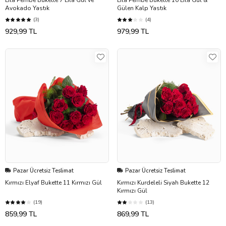
Lila Pembe Bukette 7 Lila Gül ve
Lila Pembe Bukette 10 Lila Gül &
Avokado Yastık
Gülen Kalp Yastık
(3)
(4)
929,99 TL
979,99 TL
Pazar Ücretsiz Teslimat
Pazar Ücretsiz Teslimat
Kırmızı Elyaf Bukette 11 Kırmızı Gül
Kırmızı Kurdeleli Siyah Bukette 12
Kırmızı Gül
(19)
(13)
859,99 TL
869,99 TL