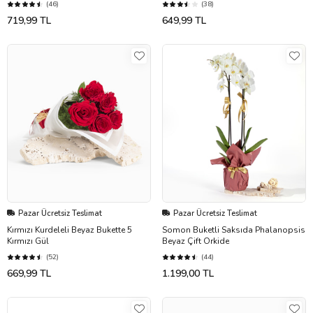
(46)
(38)
719,99 TL
649,99 TL
Pazar Ücretsiz Teslimat
Pazar Ücretsiz Teslimat
Kırmızı Kurdeleli Beyaz Bukette 5
Somon Buketli Saksıda Phalanopsis
Kırmızı Gül
Beyaz Çift Orkide
(52)
(44)
669,99 TL
1.199,00 TL