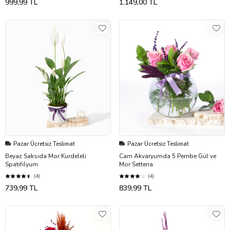
999,99 TL
1.149,00 TL
Pazar Ücretsiz Teslimat
Pazar Ücretsiz Teslimat
Beyaz Saksıda Mor Kurdeleli
Cam Akvaryumda 5 Pembe Gül ve
Spatifilyum
Mor Setteria
(4)
(4)
739,99 TL
839,99 TL