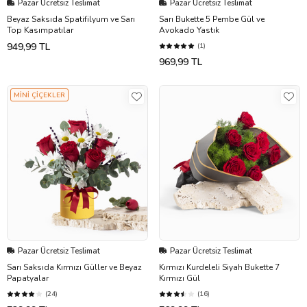
Pazar Ücretsiz Teslimat
Pazar Ücretsiz Teslimat
Beyaz Saksıda Spatifilyum ve Sarı
Sarı Bukette 5 Pembe Gül ve
Top Kasımpatılar
Avokado Yastık
949,99 TL
(1)
969,99 TL
MİNİ ÇİÇEKLER
Pazar Ücretsiz Teslimat
Pazar Ücretsiz Teslimat
Sarı Saksıda Kırmızı Güller ve Beyaz
Kırmızı Kurdeleli Siyah Bukette 7
Papatyalar
Kırmızı Gül
(24)
(16)