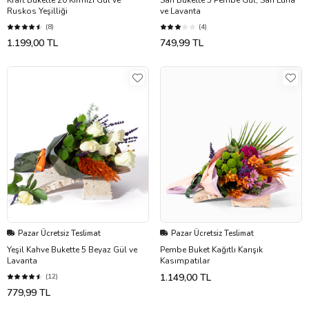
Kraft Bukette 20 Kırmızı Gül ve
Sarı Bukette 5 Pembe Gül, Sarı Luna
Ruskos Yeşilliği
ve Lavanta
(8)
(4)
1.199,00 TL
749,99 TL
Pazar Ücretsiz Teslimat
Pazar Ücretsiz Teslimat
Yeşil Kahve Bukette 5 Beyaz Gül ve
Pembe Buket Kağıtlı Karışık
Lavanta
Kasımpatılar
1.149,00 TL
(12)
779,99 TL