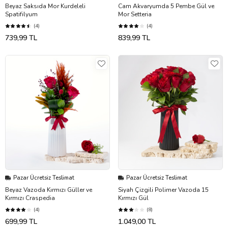
Beyaz Saksıda Mor Kurdeleli
Cam Akvaryumda 5 Pembe Gül ve
Spatifilyum
Mor Setteria
(4)
(4)
739,99 TL
839,99 TL
Pazar Ücretsiz Teslimat
Pazar Ücretsiz Teslimat
Beyaz Vazoda Kırmızı Güller ve
Siyah Çizgili Polimer Vazoda 15
Kırmızı Craspedia
Kırmızı Gül
(4)
(8)
699,99 TL
1.049,00 TL