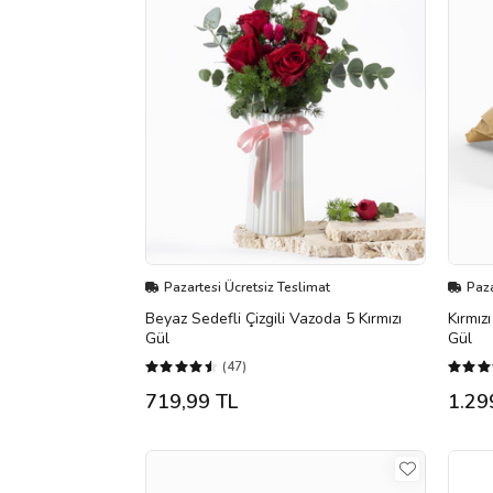
Pazartesi Ücretsiz Teslimat
Paza
Beyaz Sedefli Çizgili Vazoda 5 Kırmızı
Kırmız
Gül
Gül
(47)
719,99 TL
1.29