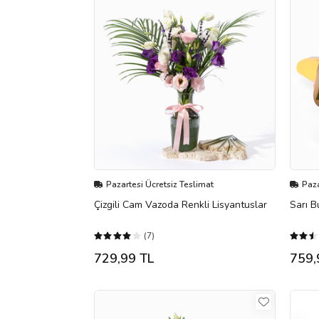
Pazartesi Ücretsiz Teslimat
Paza
Çizgili Cam Vazoda Renkli Lisyantuslar
Sarı B
(7)
729,99 TL
759,