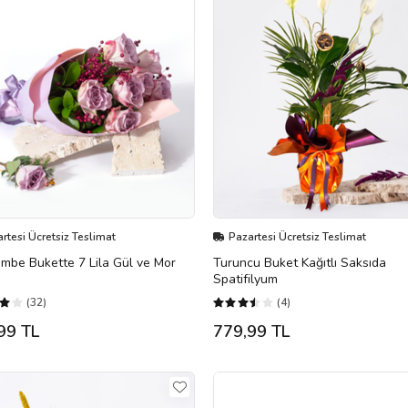
rtesi Ücretsiz Teslimat
Pazartesi Ücretsiz Teslimat
embe Bukette 7 Lila Gül ve Mor
Turuncu Buket Kağıtlı Saksıda
Spatifilyum
(32)
(4)
99 TL
779,99 TL