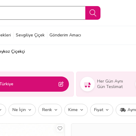
ekleri
Sevgiliye Çiçek
Gönderim Amacı
eykoz Çiçekçi
Her Gün Aynı
Türkiye
Gün Teslimat
Ne İçin
Renk
Kime
Fiyat
Ayn