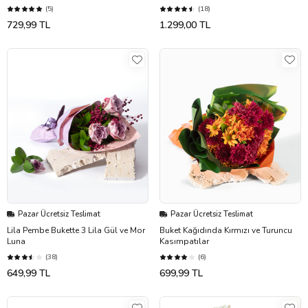
(5)
(18)
729,99 TL
1.299,00 TL
Pazar Ücretsiz Teslimat
Pazar Ücretsiz Teslimat
Lila Pembe Bukette 3 Lila Gül ve Mor
Buket Kağıdında Kırmızı ve Turuncu
Luna
Kasımpatılar
(38)
(6)
649,99 TL
699,99 TL