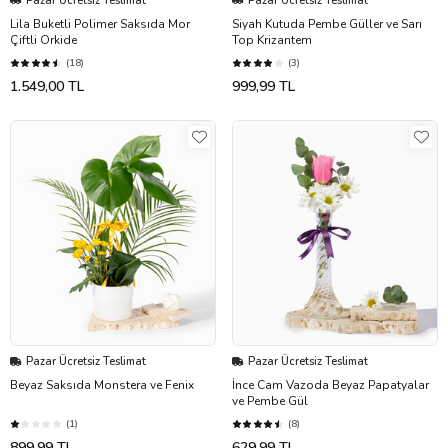
Pazar Ücretsiz Teslimat
Pazar Ücretsiz Teslimat
Lila Buketli Polimer Saksıda Mor
Siyah Kutuda Pembe Güller ve Sarı
Çiftli Orkide
Top Krizantem
(18)
(3)
1.549,00 TL
999,99 TL
Pazar Ücretsiz Teslimat
Pazar Ücretsiz Teslimat
Beyaz Saksıda Monstera ve Fenix
İnce Cam Vazoda Beyaz Papatyalar
ve Pembe Gül
(1)
(8)
899,99 TL
629,99 TL