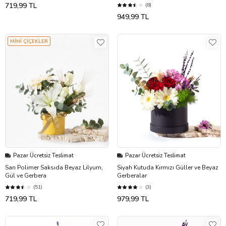
719,99 TL
(8)
949,99 TL
MİNİ ÇİÇEKLER
Pazar Ücretsiz Teslimat
Pazar Ücretsiz Teslimat
Sarı Polimer Saksıda Beyaz Lilyum,
Siyah Kutuda Kırmızı Güller ve Beyaz
Gül ve Gerbera
Gerberalar
(51)
(3)
719,99 TL
979,99 TL