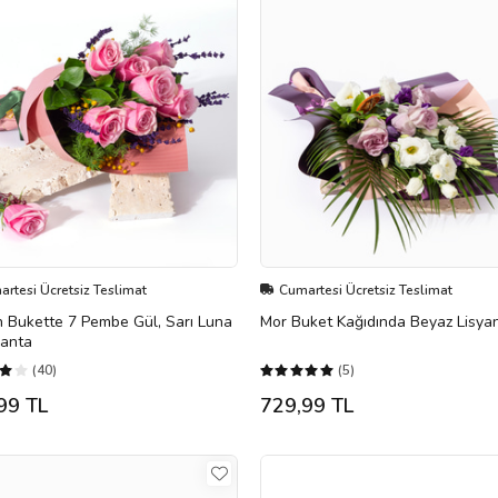
rtesi Ücretsiz Teslimat
Cumartesi Ücretsiz Teslimat
 Bukette 7 Pembe Gül, Sarı Luna
Mor Buket Kağıdında Beyaz Lisyan
vanta
(40)
(5)
99 TL
729,99 TL