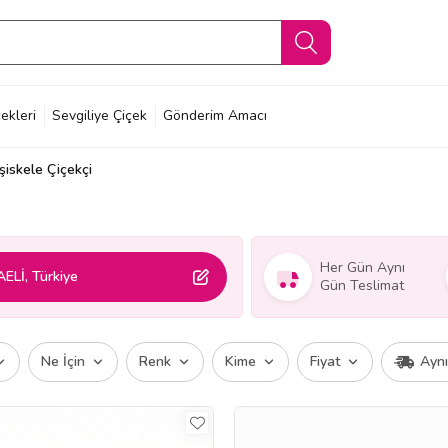
ekleri
Sevgiliye Çiçek
Gönderim Amacı
şiskele Çiçekçi
Her Gün Aynı
AELİ, Türkiye
Gün Teslimat
Ne İçin
Renk
Kime
Fiyat
Ayn