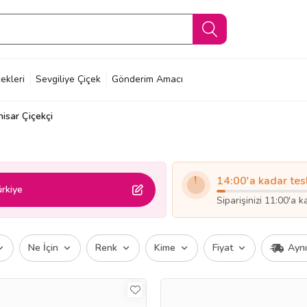
ekleri
Sevgiliye Çiçek
Gönderim Amacı
isar Çiçekçi
14:00'a kadar tes
ürkiye
Siparişinizi 11:00'a 
Ne İçin
Renk
Kime
Fiyat
Ayn