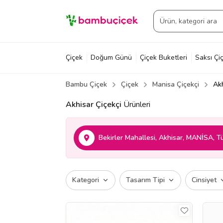
Çiçek
Doğum Günü
Çiçek Buketleri
Saksı Çiç
Bambu Çiçek
Çiçek
Manisa Çiçekçi
Akh
Akhisar Çiçekçi
Ürünleri
Bekirler Mahallesi, Akhisar, MANİSA, T
Kategori
Tasarım Tipi
Cinsiyet