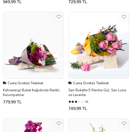
949,99 TL
729,99 TL
Cuma Ücretsiz Teslimat
Cuma Ücretsiz Teslimat
Kahverengi Buket Kağıdında Renkli
Sarı Bukette 5 Pembe Gül, Sarı Luna
Kasımpatılar
ve Lavanta
779,99 TL
(4)
749,99 TL