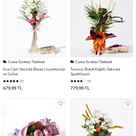
Cuma Ücretsiz Teslimat
Cuma Ücretsiz Teslimat
İnce Cam Vazoda Beyaz Lisyantuslar
Turuncu Buket Kağıtlı Saksıda
ve Güller
Spatifilyum
(2)
(3)
679,99 TL
779,99 TL