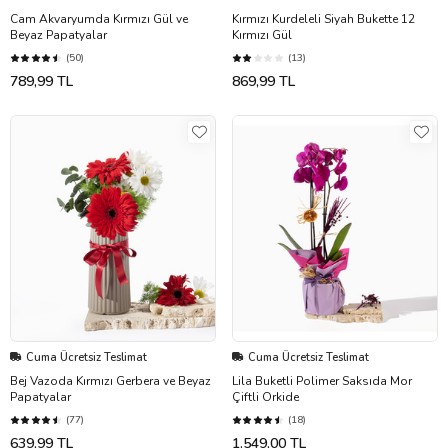
Cam Akvaryumda Kırmızı Gül ve
Kırmızı Kurdeleli Siyah Bukette 12
Beyaz Papatyalar
Kırmızı Gül
(50)
(13)
789,99 TL
869,99 TL
Cuma Ücretsiz Teslimat
Cuma Ücretsiz Teslimat
Bej Vazoda Kırmızı Gerbera ve Beyaz
Lila Buketli Polimer Saksıda Mor
Papatyalar
Çiftli Orkide
(77)
(18)
639,99 TL
1.549,00 TL