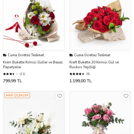
Cuma Ücretsiz Teslimat
Cuma Ücretsiz Teslimat
Krem Bukette Kırmızı Güller ve Beyaz
Kraft Bukette 20 Kırmızı Gül ve
Papatyalar
Ruskos Yeşilliği
(11)
(8)
799,99 TL
1.199,00 TL
MİNİ ÇİÇEKLER