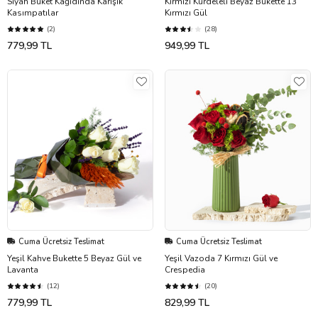
Siyah Buket Kağıdında Karışık
Kırmızı Kurdeleli Beyaz Bukette 13
Kasımpatılar
Kırmızı Gül
(2)
(28)
779,99 TL
949,99 TL
Cuma Ücretsiz Teslimat
Cuma Ücretsiz Teslimat
Yeşil Kahve Bukette 5 Beyaz Gül ve
Yeşil Vazoda 7 Kırmızı Gül ve
Lavanta
Crespedia
(12)
(20)
779,99 TL
829,99 TL