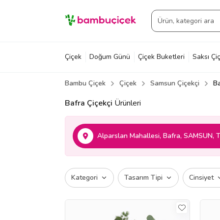
Çiçek
Doğum Günü
Çiçek Buketleri
Saksı Çiç
Bambu Çiçek
Çiçek
Samsun Çiçekçi
Ba
Bafra Çiçekçi
Ürünleri
Alparslan Mahallesi, Bafra, SAMSUN, T
Kategori
Tasarım Tipi
Cinsiyet