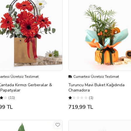
rtesi Ücretsiz Teslimat
Cumartesi Ücretsiz Teslimat
Çantada Kırmızı Gerberalar &
Turuncu Mavi Buket Kağıdında
 Papatyalar
Chamadora
(11)
(1)
99 TL
719,99 TL