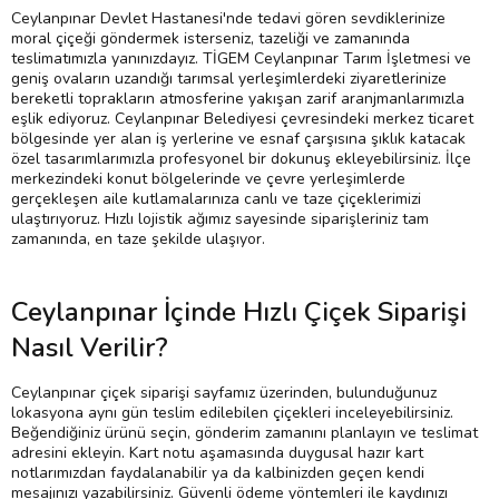
Ceylanpınar Devlet Hastanesi'nde tedavi gören sevdiklerinize
moral çiçeği göndermek isterseniz, tazeliği ve zamanında
teslimatımızla yanınızdayız. TİGEM Ceylanpınar Tarım İşletmesi ve
geniş ovaların uzandığı tarımsal yerleşimlerdeki ziyaretlerinize
bereketli toprakların atmosferine yakışan zarif aranjmanlarımızla
eşlik ediyoruz. Ceylanpınar Belediyesi çevresindeki merkez ticaret
bölgesinde yer alan iş yerlerine ve esnaf çarşısına şıklık katacak
özel tasarımlarımızla profesyonel bir dokunuş ekleyebilirsiniz. İlçe
merkezindeki konut bölgelerinde ve çevre yerleşimlerde
gerçekleşen aile kutlamalarınıza canlı ve taze çiçeklerimizi
ulaştırıyoruz. Hızlı lojistik ağımız sayesinde siparişleriniz tam
zamanında, en taze şekilde ulaşıyor.
Ceylanpınar İçinde Hızlı Çiçek Siparişi
Nasıl Verilir?
Ceylanpınar çiçek siparişi sayfamız üzerinden, bulunduğunuz
lokasyona aynı gün teslim edilebilen çiçekleri inceleyebilirsiniz.
Beğendiğiniz ürünü seçin, gönderim zamanını planlayın ve teslimat
adresini ekleyin. Kart notu aşamasında duygusal hazır kart
notlarımızdan faydalanabilir ya da kalbinizden geçen kendi
mesajınızı yazabilirsiniz. Güvenli ödeme yöntemleri ile kaydınızı