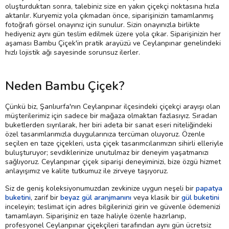
oluşturduktan sonra, talebiniz size en yakın çiçekçi noktasına hızla
aktarılır. Kuryemiz yola çıkmadan önce, siparişinizin tamamlanmış
fotoğrafı görsel onayınız için sunulur. Sizin onayınızla birlikte
hediyeniz aynı gün teslim edilmek üzere yola çıkar. Siparişinizin her
aşaması Bambu Çiçek'in pratik arayüzü ve Ceylanpınar genelindeki
hızlı lojistik ağı sayesinde sorunsuz ilerler.
Neden Bambu Çiçek?
Çünkü biz, Şanlıurfa'nın Ceylanpınar ilçesindeki çiçekçi arayışı olan
müşterilerimiz için sadece bir mağaza olmaktan fazlasıyız. Sıradan
buketlerden sıyrılarak, her biri adeta bir sanat eseri niteliğindeki
özel tasarımlarımızla duygularınıza tercüman oluyoruz. Özenle
seçilen en taze çiçekleri, usta çiçek tasarımcılarımızın sihirli elleriyle
buluşturuyor; sevdiklerinize unutulmaz bir deneyim yaşatmanızı
sağlıyoruz. Ceylanpınar çiçek siparişi deneyiminizi, bize özgü hizmet
anlayışımız ve kalite tutkumuz ile zirveye taşıyoruz.
Siz de geniş koleksiyonumuzdan zevkinize uygun neşeli bir
papatya
buketini
, zarif bir
beyaz gül aranjmanını
veya klasik bir
gül buketini
inceleyin; teslimat için adres bilgilerinizi girin ve güvenle ödemenizi
tamamlayın. Siparişiniz en taze haliyle özenle hazırlanıp,
profesyonel Ceylanpınar çiçekçileri tarafından aynı gün ücretsiz