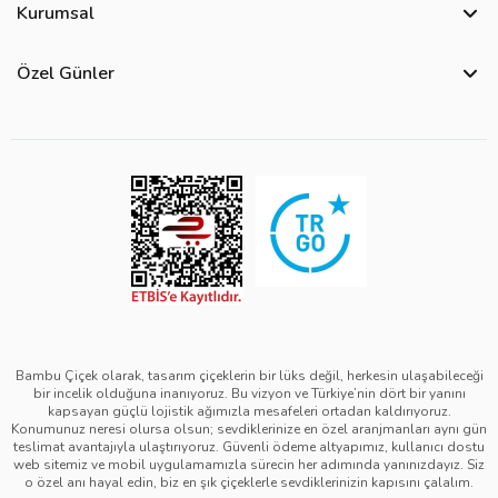
Kurumsal
Bize Ulaşın
Hakkımızda
Site Haritası
Özel Günler
Kişisel Verilerin Korunması ve Gizlilik Politikası
Teslimat İpuçları
Yılbaşı Çiçekleri
Çerez Politikası
Görsel Kontrol Süreci
Sevgililer Günü Çiçekleri
Üyelik Sözleşmesi
Ürün Sıralama Kriterleri
Anneler Günü Çiçekleri
Mesafeli Satış Sözleşmesi
Çiçek Bakımı
Kadınlar Günü Çiçekleri
Kurumsal Müşterilerimiz
Babalar Günü Çiçekleri
Öğretmenler Günü Çiçekleri
Bambu Çiçek olarak, tasarım çiçeklerin bir lüks değil, herkesin ulaşabileceği
bir incelik olduğuna inanıyoruz. Bu vizyon ve Türkiye’nin dört bir yanını
kapsayan güçlü lojistik ağımızla mesafeleri ortadan kaldırıyoruz.
Konumunuz neresi olursa olsun; sevdiklerinize en özel aranjmanları aynı gün
teslimat avantajıyla ulaştırıyoruz. Güvenli ödeme altyapımız, kullanıcı dostu
web sitemiz ve mobil uygulamamızla sürecin her adımında yanınızdayız. Siz
o özel anı hayal edin, biz en şık çiçeklerle sevdiklerinizin kapısını çalalım.