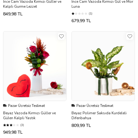
İnce Cam Vazoda Kırmızı Güller ve
İnce Cam Vazoda Kırmızı Gül ve Mor
Kalpli Gurme Lezzet
Luna
849,98 TL
(1)
679,99 TL
Pazar Ücretsiz Teslimat
Pazar Ücretsiz Teslimat
Beyaz Vazoda Kırmızı Güller ve
Beyaz Polimer Saksıda Kurdeleli
Gülen Kalpli Yastık
Difenbahya
809,99 TL
(3)
949,98 TL