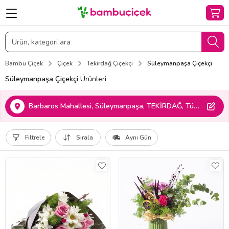
Bambu Çiçek
Çiçek
Tekirdağ Çiçekçi
Süleymanpaşa Çiçekçi
Süleymanpaşa Çiçekçi
Ürünleri
Barbaros Mahallesi, Süleymanpaşa, TEKİRDAĞ, Türkiye
Filtrele
Sırala
Aynı Gün