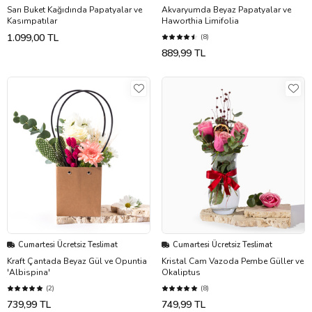
Sarı Buket Kağıdında Papatyalar ve
Akvaryumda Beyaz Papatyalar ve
Kasımpatılar
Haworthia Limifolia
1.099,00 TL
(8)
889,99 TL
Cumartesi Ücretsiz Teslimat
Cumartesi Ücretsiz Teslimat
Kraft Çantada Beyaz Gül ve Opuntia
Kristal Cam Vazoda Pembe Güller ve
'Albispina'
Okaliptus
(2)
(8)
739,99 TL
749,99 TL