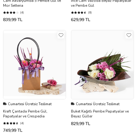
Cam Akvaryumda 5 Pembe Gül ve
İnce Cam Vazoda Beyaz Papatyalar
Mor Setteria
ve Pembe Gül
(4)
(8)
839,99 TL
629,99 TL
Cumartesi Ücretsiz Teslimat
Cumartesi Ücretsiz Teslimat
Kraft Çantada Pembe Gül,
Buket Kağıtlı Pembe Papatyalar ve
Papatyalar ve Crespedia
Beyaz Güller
829,99 TL
(4)
749,99 TL